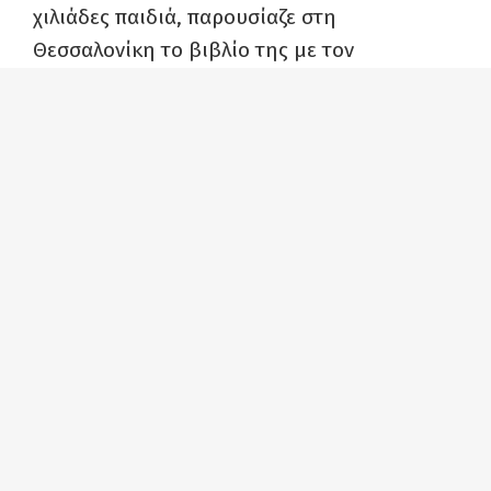
χιλιάδες παιδιά, παρουσίαζε στη
Θεσσαλονίκη το βιβλίο της με τον
καλοσυνάτο «γούτσου-γούτσου» τίτλο
«Επικοινωνώντας με τα παιδιά-Εγχειρίδιο για
γονείς». Νωρίτερα διάφοροι φορείς της
πόλης, με βασικό τη «Νεανική Δράση για την
Ειρήνη» είχαν συγκεντρωθεί έξω από το
χώρο της παρουσίασης αλλά λόγω του
αστυνομικού κλοιού δεν είχαν καταφέρει να
προσεγγίσουν τη αίθουσα. Με έναν
ευφάνταστο τρόπο όμως η εργαζόμενη
μητέρα παρεισέφρησε στην αίθουσα και
μετά από λίγο διέκοψε τη γλυκανάλατη
φιέστα: