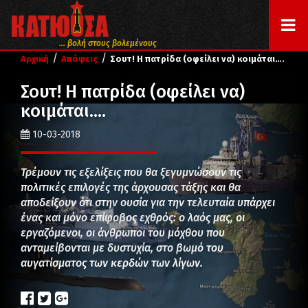
... βολή στους βολεμένους
/
/
Αρχική
Απόψεις
Σουτ! Η πατρίδα (οφείλει να) κοιμάται….
Σουτ! Η πατρίδα (οφείλει να)
κοιμάται….
10-03-2018
Τρέμουν τις εξελίξεις που θα ξεγυμνώσουν τις
πολιτικές επιλογές της άρχουσας τάξης και θα
αποδείξουν ότι στην ουσία για την τελευταία υπάρχει
ένας και μόνο επίφοβος εχθρός: ο λαός μας, οι
εργαζόμενοι, οι άνθρωποι του μόχθου που
ανταμείβονται με δυστυχία, στο βωμό του
αυγατίσματος των κερδών των λίγων.