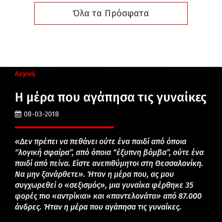
Όλα τα Πρόσφατα
Αρχική
H μέρα που αγάπησα τις γυναίκες
08-03-2018
«Δεν πρέπει να πεθάνει ούτε ένα παιδί από όποια
“λογική σφαίρα”, από όποια “έξυπνη βόμβα”, ούτε ένα
παιδί από πείνα. Είστε ανεπιθύμητοι στη Θεσσαλονίκη.
Να μην ξανάρθετε». Ήταν η μέρα που, ας μου
συγχωρεθεί ο «σεξισμός», μια γυναίκα φέρθηκε 35
φορές πιο «αντρίκια» και «παντελονάτα» από 87.000
άνδρες. Ήταν η μέρα που αγάπησα τις γυναίκες.