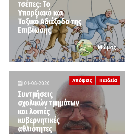
τσέπες: Το
Υπαρξιακό και
Ταξικό Αδιέξοδο της
Επιβίωσης
Μώμος
Απόψεις
Παιδεία
01-08-2026
Συντμήσεις
σχολικών τμημάτων
και λοιπές
κυβερνητικές
αθλιότητες