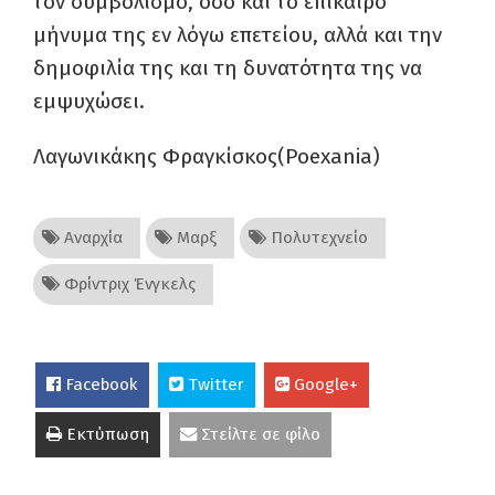
τον συμβολισμό, όσο και το επίκαιρο
μήνυμα της εν λόγω επετείου, αλλά και την
δημοφιλία της και τη δυνατότητα της να
εμψυχώσει.
Λαγωνικάκης Φραγκίσκος(
Poexania
)
Αναρχία
Μαρξ
Πολυτεχνείο
Φρίντριχ Ένγκελς
Facebook
Twitter
Google+
Εκτύπωση
Στείλτε σε φίλο