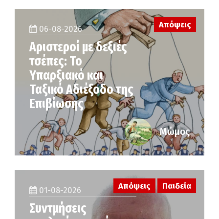
Απόψεις
06-08-2026
Αριστεροί με δεξιές
τσέπες: Το
Υπαρξιακό και
Ταξικό Αδιέξοδο της
Επιβίωσης
Μώμος
Απόψεις
Παιδεία
01-08-2026
Συντμήσεις