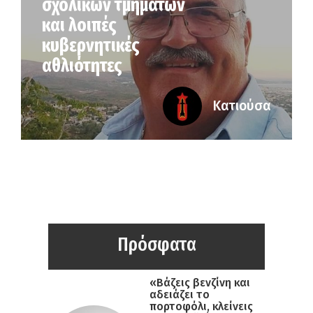
σχολικών τμημάτων
και λοιπές
κυβερνητικές
αθλιότητες
Κατιούσα
Πρόσφατα
«Βάζεις βενζίνη και
αδειάζει το
πορτοφόλι, κλείνεις