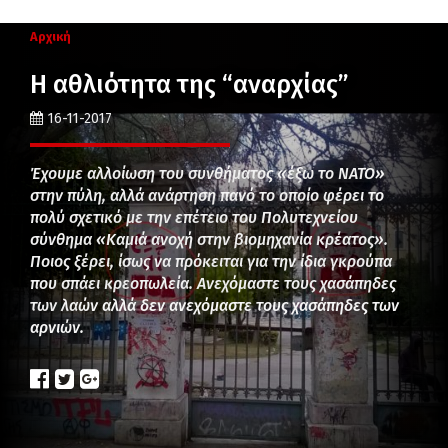
Αρχική
Η αθλιότητα της “αναρχίας”
16-11-2017
Έχουμε αλλοίωση του συνθήματος «έξω το ΝΑΤΟ»
στην πύλη, αλλά ανάρτηση πανό το οποίο φέρει το
πολύ σχετικό με την επέτειο του Πολυτεχνείου
σύνθημα «Καμιά ανοχή στην βιομηχανία κρέατος».
Ποιος ξέρει, ίσως να πρόκειται για την ίδια γκρούπα
που σπάει κρεοπωλεία. Ανεχόμαστε τους χασάπηδες
των λαών αλλά δεν ανεχόμαστε τους χασάπηδες των
αρνιών.