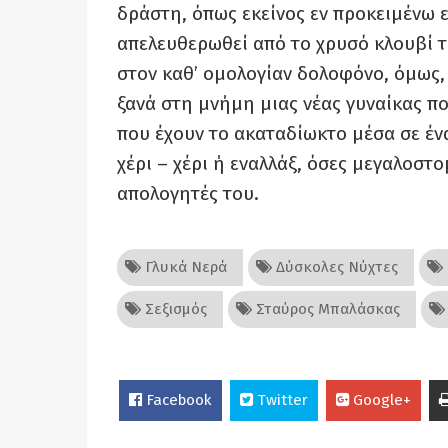
δράστη, όπως εκείνος εν προκειμένω 
απελευθερωθεί από το χρυσό κλουβί τ
στον καθ’ ομολογίαν δολοφόνο, όμως,
ξανά στη μνήμη μιας νέας γυναίκας πο
που έχουν το ακαταδίωκτο μέσα σε έν
χέρι – χέρι ή εναλλάξ, όσες μεγαλοστο
απολογητές του.
Γλυκά Νερά
Δύσκολες Νύχτες
Σεξισμός
Σταύρος Μπαλάσκας
Facebook
Twitter
Google+