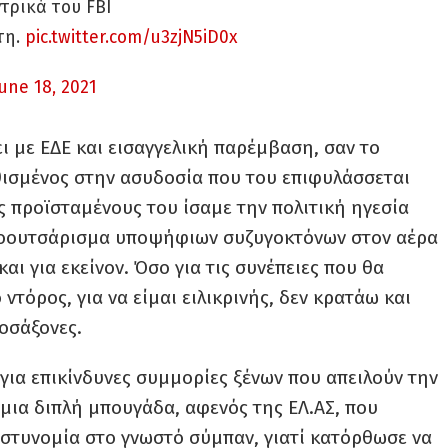
τρικά του FBI
τη.
pic.twitter.com/u3zjN5iD0x
June 18, 2021
ι με ΕΔΕ και εισαγγελική παρέμβαση, σαν το
ισμένος στην ασυδοσία που του επιφυλάσσεται
ς προϊσταμένους του ίσαμε την πολιτική ηγεσία
 κοουτσάρισμα υποψήφιων συζυγοκτόνων στον αέρα
ι για εκείνον. Όσο για τις συνέπειες που θα
 ντόρος, για να είμαι ειλικρινής, δεν κρατάω και
λοσάξονες.
ια επικίνδυνες συμμορίες ξένων που απειλούν την
 μια διπλή μπουγάδα, αφενός της ΕΛ.ΑΣ, που
στυνομία στο γνωστό σύμπαν, γιατί κατόρθωσε να