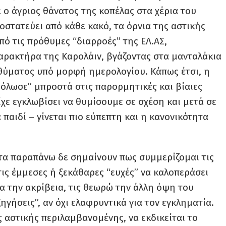
ε ο άγριος θάνατος της κοπέλας στα χέρια του
οστατεύει από κάθε κακό, τα όρνια της αστικής
ό τις πρόθυμες “διαρροές” της ΕΛ.ΑΣ,
αρακτήρα της Καρολάιν, βγάζοντας στα μανταλάκια
υ θύματος υπό μορφή ημερολογίου. Κάπως έτσι, η
θόλωσε” μπροστά στις παρορμητικές και βίαιες
ίχε εγκλωβίσει να θυμίσουμε σε σχέση και μετά σε
 παιδί – γίνεται πιο εύπεπτη και η κανονικότητα
 τα παραπάνω δε σημαίνουν πως συμμερίζομαι τις
 τις έμμεσες ή ξεκάθαρες “ευχές” να καλοπεράσει
α την ακρίβεια, τις θεωρώ την άλλη όψη του
ηγήσεις”, αν όχι ελαφρυντικά για τον εγκληματία.
ς αστικής περιλαμβανομένης, να εκδικείται το