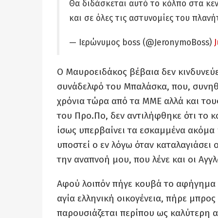
Θα διδάσκεται αυτό το κόλπο στα κεν
και σε όλες τις αστυνομίες του πλανή
— Ιερώνυμος boss (@JeronymoBoss)
Ο Μαυροειδάκος βέβαια δεν κινδυνεύε
συνάδελφό του Μπαλάσκα, που, συνηθ
χρόνια τώρα από τα ΜΜΕ αλλά και του
του Προ.Πο, δεν αντιλήφθηκε ότι το
ίσως υπερβαίνει τα εσκαμμένα ακόμα κα
υποστεί ο εν λόγω όταν καταλαγιάσει ο
την αναπνοή μου, που λένε και οι Αγγ
Αφού λοιπόν πήγε κουβά το αφήγημα γ
αγία ελληνική οικογένεια, πήρε μπρος
παρουσιάζεται περίπου ως καλύτερη α