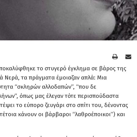
 αποκαλύφθηκε το στυγερό έγκλημα σε βάρος της
ά Νερά, τα πράγματα έμοιαζαν απλά: Μια
ότητα “σκληρών αλλοδαπών”, “που δε
λλήνων”, όπως μας έλεγαν τότε περισπούδαστα
ηστέψει το εύπορο ζευγάρι στο σπίτι του, δένοντας
 τέτοια κάνουν οι βάρβαροι “λαθροέποικοι”) και