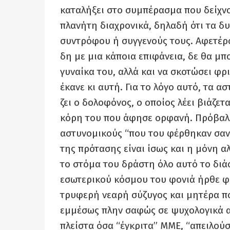
καταλήξει στο συμπέρασμα που δείχνο
πλανήτη διαχρονικά, δηλαδή ότι τα δ
συντρόφου ή συγγενούς τους. Αφετέρο
δη με μια κάποια επιφάνεια, δε θα μ
γυναίκα του, αλλά και να σκοτώσει φρι
έκανε κι αυτή. Για το λόγο αυτό, τα 
ζει ο δολοφόνος, ο οποίος λέει βιάζετα
κόρη του που άφησε ορφανή. Πρόβαλλ
αστυνομικούς “που του φέρθηκαν σαν
της πρότασης είναι ίσως και η μόνη α
το στόμα του δράστη όλο αυτό το διά
εσωτερικού κόσμου του φονιά ήρθε φ
τρυφερή νεαρή σύζυγος και μητέρα πο
εμμέσως πλην σαφώς σε ψυχολογικά 
πλείστα όσα “έγκριτα” ΜΜΕ, “απειλούσ