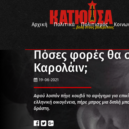
Αρχική
Πολιτικά
Πολιτισμός
Κοινω
... βολή στους βολεμένους
/
/
Αρχική
Απόψεις
Πόσες φορές θα σκοτώσετε την
Πόσες φορές θα 
Καρολάιν;
19-06-2021
Αφού λοιπόν πήγε κουβά το αφήγημα για επικί
ελληνική οικογένεια, πήρε μπρος μια διπλή μπ
δράστη.