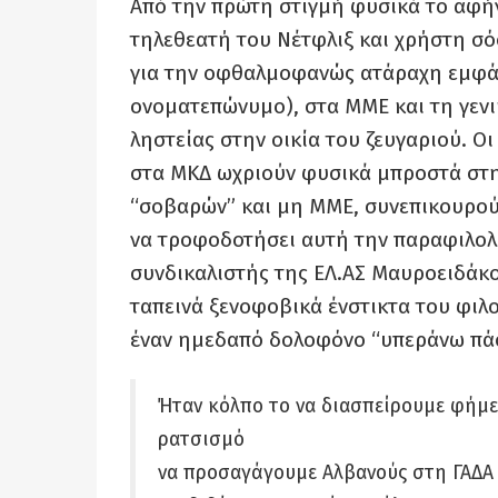
Από την πρώτη στιγμή φυσικά το αφήγ
τηλεθεατή του Νέτφλιξ και χρήστη σόσ
για την οφθαλμοφανώς ατάραχη εμφάν
ονοματεπώνυμο), στα ΜΜΕ και τη γενι
ληστείας στην οικία του ζευγαριού. Ο
στα ΜΚΔ ωχριούν φυσικά μπροστά στη
“σοβαρών” και μη ΜΜΕ, συνεπικουρούμ
να τροφοδοτήσει αυτή την παραφιλολ
συνδικαλιστής της ΕΛ.ΑΣ Μαυροειδάκος,
ταπεινά ξενοφοβικά ένστικτα του φιλ
έναν ημεδαπό δολοφόνο “υπεράνω πά
Ήταν κόλπο το να διασπείρουμε φήμε
ρατσισμό
να προσαγάγουμε Αλβανούς στη ΓΑΔΑ