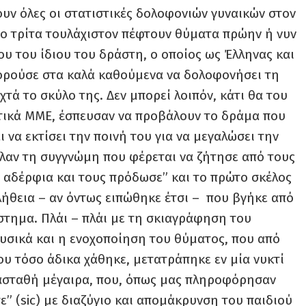
υν όλες οι στατιστικές δολοφονιών γυναικών στον
υο τρίτα τουλάχιστον πέφτουν θύματα πρώην ή νυν
υ του ίδιου του δράστη, ο οποίος ως Έλληνας και
πορούσε στα καλά καθούμενα να δολοφονήσει τη
χτά το σκύλο της. Δεν μπορεί λοιπόν, κάτι θα του
αστικά ΜΜΕ, έσπευσαν να προβάλουν το δράμα που
ι να εκτίσει την ποινή του για να μεγαλώσει την
αν τη συγγνώμη που φέρεται να ζήτησε από τους
 αδέρφια και τους πρόδωσε” και το πρώτο σκέλος
λήθεια – αν όντως ειπώθηκε έτσι – που βγήκε από
στημα. Πλάι – πλάι με τη σκιαγράφηση του
υσικά και η ενοχοποίηση του θύματος, που από
υ τόσο άδικα χάθηκε, μετατράπηκε εν μία νυκτί
ασταθή μέγαιρα, που, όπως μας πληροφόρησαν
ε” (sic) με διαζύγιο και απομάκρυνση του παιδιού