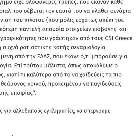
ημα είχε ολοφάνερες τρύπες, που έκαναν κάθε
ιαλ που σέβεται τον εαυτό του να πλάθει σενάρια
ιση του πιλότου (που μόλις εσχάτως απέκτησε
κότερη παντελή απουσία στοιχείων εισβολής και
ι γραφικότητες που γράφτηκαν από τους CSI Greece
 συχνά ρατισστικής κοπής σεναριολογία
ενη από την ΕΛΑΣ, που έκανε ό,τι μπορούσε για
ογία. Επί τούτου μάλιστα, όπως αποκάλυψε ο
 γιατί τι καλύτερο από το να χαϊδεύεις τα πιο
οθεάμονος κοινού, προκειμένου να παγιδεύσεις
σης υποψίας”.
ς για αλλοδαπούς εγκληματίες, να σπέρνουμε