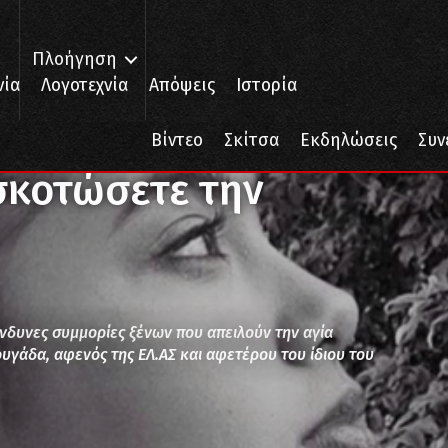
Πλοήγηση
νία
Λογοτεχνία
Απόψεις
Ιστορία
 Καρολάιν;
Βίντεο
Σκίτσα
Εκδηλώσεις
Συν
σκοτώσετε την
νδυνες συμμορίες ξένων που απειλούν την αγία
ουγάδα, αφενός της ΕΛ.ΑΣ και αφετέρου του ίδιου του