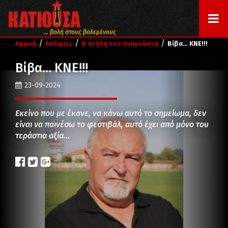
... βολή στους βολεμένους
/
/
/
Αρχική
Απόψεις
Η στήλη του αναγνώστη
Βίβα… ΚΝΕ!!!
Βίβα… ΚΝΕ!!!
23-09-2024
Εκείνο που με έκανε, να κάνω αυτό το σημείωμα, δεν
είναι να παινέσω το φεστιβάλ, αυτό έχει από μόνο του
τεράστια αξία…