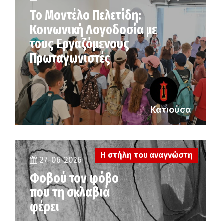
Το Μοντέλο Πελετίδη:
Κοινωνική Λογοδοσία με
τους Εργαζόμενους
Πρωταγωνιστές
Κατιούσα
Η στήλη του αναγνώστη
27-06-2026
Φοβού τον φόβο
που τη σκλαβιά
φέρει