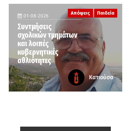
Απόψεις
Παιδεία
01-08-2026
Συντμήσεις
σχολικών τμημάτων
και λοιπές
κυβερνητικές
αθλιότητες
Κατιούσα