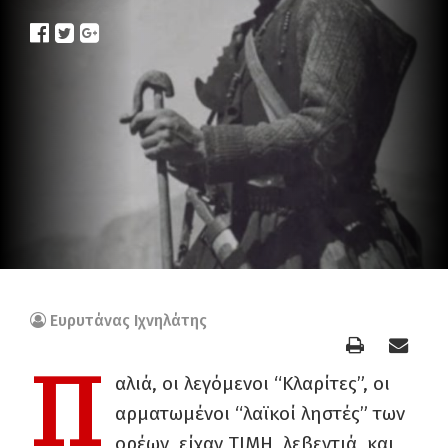
Ευρυτάνας Ιχνηλάτης
Π
αλιά, οι λεγόμενοι “Κλαρίτες”, οι
αρματωμένοι “λαϊκοί ληστές” των
ορέων, είχαν ΤΙΜΗ, λεβεντιά, και