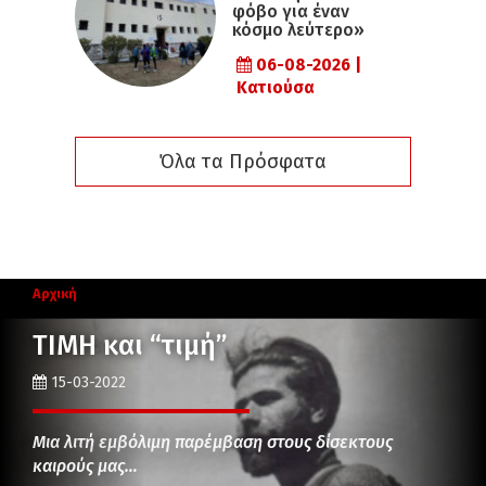
φόβο για έναν
κόσμο λεύτερο»
06-08-2026 |
Κατιούσα
Όλα τα Πρόσφατα
Αρχική
ΤΙΜΗ και “τιμή”
15-03-2022
Μια λιτή εμβόλιμη παρέμβαση στους δίσεκτους
καιρούς μας…