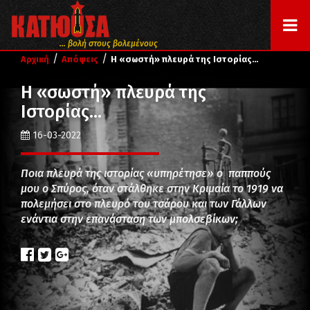
... βολή στους βολεμένους
/
/
Αρχική
Απόψεις
Η «σωστή» πλευρά της Ιστορίας…
Η «σωστή» πλευρά της
Ιστορίας…
16-03-2022
Ποια πλευρά της ιστορίας «υπηρέτησε» ο παππούς
μου ο Σπύρος, όταν στάλθηκε στην Κριμαία το 1919 να
πολεμήσει στο πλευρό του τσάρου και των Γάλλων
ενάντια στην επανάσταση των μπολσεβίκων;