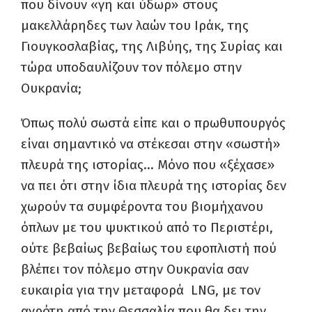
που δίνουν «γη και ύδωρ» στους
μακελλάρηδες των λαών του Ιράκ, της
Γιουγκοσλαβίας, της Λιβύης, της Συρίας και
τώρα υποδαυλίζουν τον πόλεμο στην
Ουκρανία;
Όπως πολύ σωστά είπε και ο πρωθυπουργός
είναι σημαντικό να στέκεσαι στην «σωστή»
πλευρά της ιστορίας… Μόνο που «ξέχασε»
να πει ότι στην ίδια πλευρά της ιστορίας δεν
χωρούν τα συμφέροντα του βιομήχανου
όπλων με του ψυκτικού από το Περιστέρι,
ούτε βεβαίως βεβαίως του εφοπλιστή πού
βλέπει τον πόλεμο στην Ουκρανία σαν
ευκαιρία για την μεταφορά LNG, με τον
αγρότη από την Θεσσαλία που θα δει την