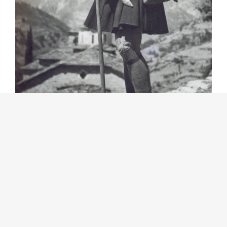
Κλαρίτης στα Άγραφα (φωτογραφία Σπύρος
Μελετζής)
Οι σημερινοί “επίσημοι” παμφάγοι Ληστές
του μόχθου των λαών, οι ανήθικοι
πλανητάρχες με τα κρατικά διακριτικά στις
δολοφονικές πολεμικές τους μηχανές, καμία