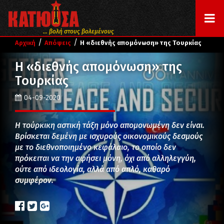
... βολή στους βολεμένους
/
/
Αρχική
Απόψεις
Η «διεθνής απομόνωση» της Τουρκίας
Η «διεθνής απομόνωση» της
Τουρκίας
04-09-2020
Η τούρκικη αστική τάξη μόνο απομονωμένη δεν είναι.
Βρίσκεται δεμένη με ισχυρούς οικονομικούς δεσμούς
με το διεθνοποιημένο κεφάλαιο, το οποίο δεν
πρόκειται να την αφήσει μόνη, όχι από αλληλεγγύη,
ούτε από ιδεολογία, αλλά από απλό, καθαρό
συμφέρον.