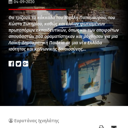
04-09-2020
Θα τρίζουν τα κόκκαλα του Μιχάλη Παπαμαύρου, του
Κώστα Σωτηρίου, καθώς και άλλων φωτισμένων
πρωτοπόρων εκπαιδευτικών, όπως και των αποφοίτων
σπουδαστών που οραματίστηκαν και μόχθησαν για μια
Λαϊκή-Δημοκρατική Παιδεία σε μια νέα Ελλάδα
ισότητας και κοινωνικής δικαιοσύνης…
Ευρυτάνας Ιχνηλάτης