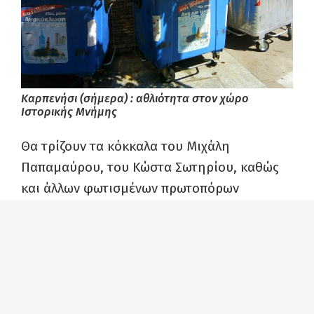
Καρπενήσι (σήμερα) : αθλιότητα στον χώρο
Ιστορικής Μνήμης
Θα τρίζουν τα κόκκαλα του Μιχάλη
Παπαμαύρου, του Κώστα Σωτηρίου, καθώς
και άλλων φωτισμένων πρωτοπόρων
εκπαιδευτικών, όπως και των αποφοίτων
σπουδαστών που οραματίστηκαν και
μόχθησαν για μια Λαϊκή-Δημοκρατική
Παιδεία σε μια νέα Ελλάδα ισότητας και
κοινωνικής δικαιοσύνης.