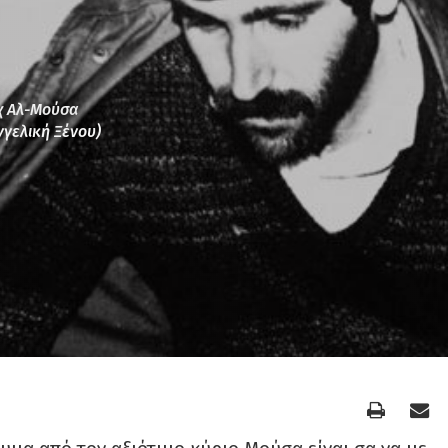
άχ Αλ-Μούσα
γγελική Ξένου)