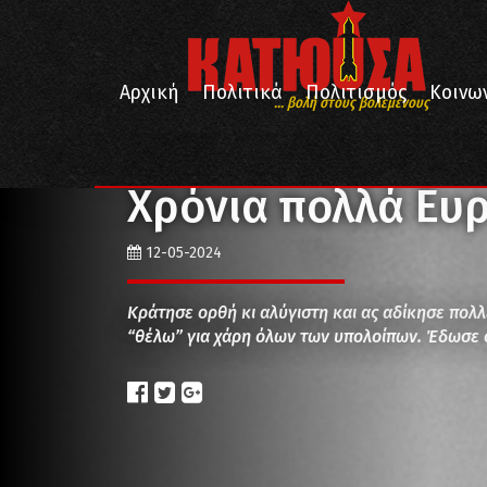
Αρχική
Πολιτικά
Πολιτισμός
Κοινω
... βολή στους βολεμένους
/
/
Αρχική
Απόψεις
Χρόνια πολλά Ευρυτάνισσα Μάν
Χρόνια πολλά Ευ
12-05-2024
Κράτησε ορθή κι αλύγιστη και ας αδίκησε πολλ
“θέλω” για χάρη όλων των υπολοίπων. Έδωσε ό,