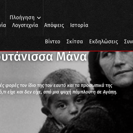
Πλοήγηση
νία
Λογοτεχνία
Απόψεις
Ιστορία
α
Βίντεο
Σκίτσα
Εκδηλώσεις
Συν
ρυτάνισσα Μάνα
ές φορές τον ίδιο της τον εαυτό και τα προσωπικά της
τι είχε και δεν είχε, από μια ψυχή πάμπλουτη σε Αγάπη.