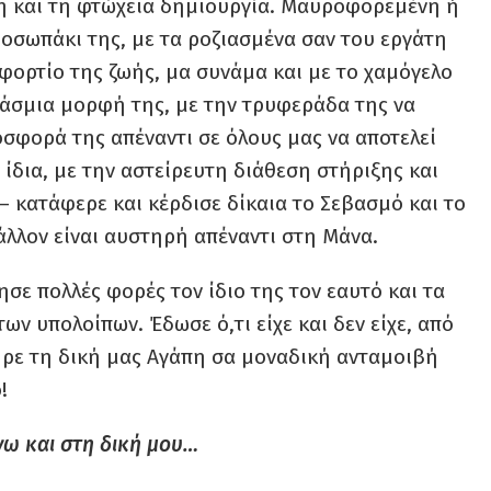
ση και τη φτώχεια δημιουργία. Μαυροφορεμένη ή
ροσωπάκι της, με τα ροζιασμένα σαν του εργάτη
 φορτίο της ζωής, μα συνάμα και με το χαμόγελο
βάσμια μορφή της, με την τρυφεράδα της να
οσφορά της απέναντι σε όλους μας να αποτελεί
 ίδια, με την αστείρευτη διάθεση στήριξης και
– κατάφερε και κέρδισε δίκαια το Σεβασμό και το
άλλον είναι αυστηρή απέναντι στη Μάνα.
ησε πολλές φορές τον ίδιο της τον εαυτό και τα
ων υπολοίπων. Έδωσε ό,τι είχε και δεν είχε, από
ήρε τη δική μας Αγάπη σα μοναδική ανταμοιβή
!
νω και στη δική μου…