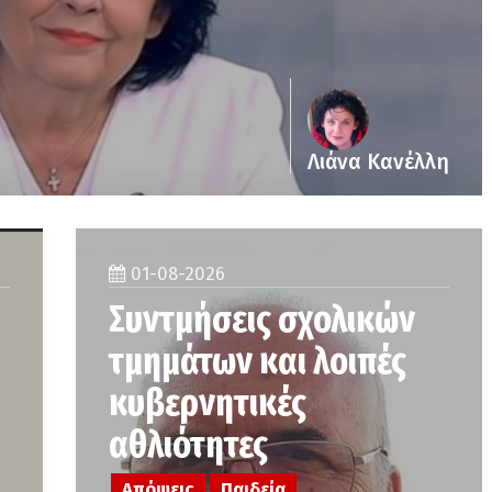
Λιάνα Κανέλλη
01-08-2026
Συντμήσεις σχολικών
τμημάτων και λοιπές
κυβερνητικές
αθλιότητες
Απόψεις
Παιδεία