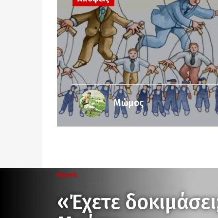
Μώμος
Αρχική
«Έχετε δοκιμάσει