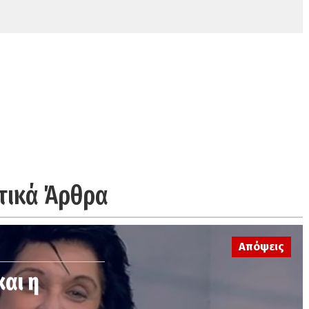
τικά Άρθρα
Απόψεις
και η