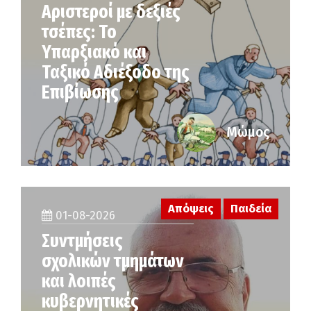
Αριστεροί με δεξιές
τσέπες: Το
Υπαρξιακό και
Ταξικό Αδιέξοδο της
Επιβίωσης
Μώμος
Απόψεις
Παιδεία
01-08-2026
Συντμήσεις
σχολικών τμημάτων
και λοιπές
κυβερνητικές