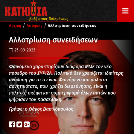
... βολή στους βολεμένους
/
/
Αρχική
Απόψεις
Αλλοτρίωση συνειδήσεων
Αλλοτρίωση συνειδήσεων
25-09-2023
Φαινόμενο χαρακτηρίζουν διάφορα ΜΜΕ τον νέο
πρόεδρο του ΣΥΡΙΖΑ. Πολιτικά δεν χρειάζεται ιδιαίτερη
ανάλυση για το τι είναι. Φαινόμενο και μάλιστα
αρνητικότατο, που χρήζει διερεύνησης, είναι η
πολιτική σκέψη και συμπεριφορά όλων αυτών που
ψήφισαν τον Κασσελάκη.
Γράφει ο Θάνος Βασιλόπουλος