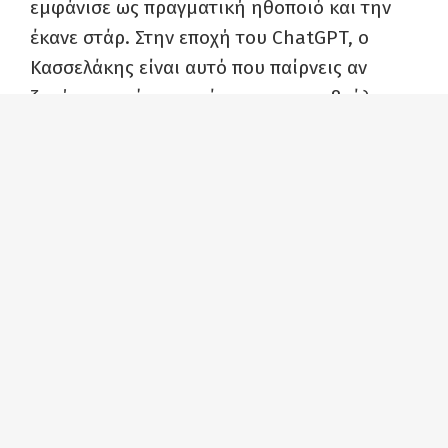
εμφάνισε ως πραγματική ηθοποιό και την
έκανε στάρ. Στην εποχή του ChatGPT, ο
Κασσελάκης είναι αυτό που παίρνεις αν
ζητήσεις από το μηχάνημα να σου βγάλει
έναν κλώνο ΔΑΠίτη με Αμερικάνο
Κολλεγιόπαιδο, μέλος της αδερφότητας ΥΨΑ.
Το ότι οι ΣΥΡΙΖΑίοι επιλέγουν έναν άνθρωπο
που δεν έχει καμία σχέση με την αριστερά,
ούτε καν τον προοδευτικό χώρο που λένε ότι
εκφράζουν, αλλά έναν εφοπλιστή, αστό,
clean-cut τύπο, είναι ενδεικτικό της
πολιτικής τους κατάντιας. Το ότι ένας
τέτοιος τύπος, που ξεκάθαρα θέλει να κάνει
καριέρα αλλά στη ΝΔ δεν θα μπορούσε να
πει «γεια σας, ήρθα να γίνω Πρόεδρος του