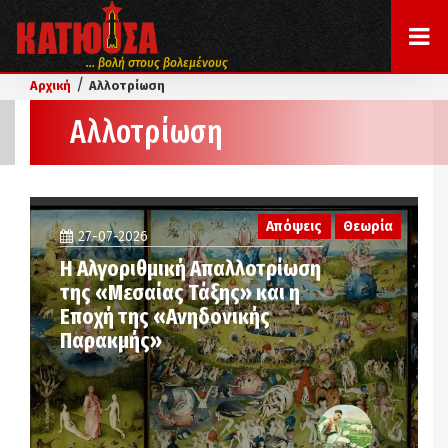
... βολή στους βολεμένους
/
Αρχική
Αλλοτρίωση
Αλλοτρίωση
Απόψεις
Θεωρία
27-07-2026
Η Αλγοριθμική Απαλλοτρίωση
της «Μεσαίας Τάξης» και η
Εποχή της «Ανηδονικής
Παρακμής»