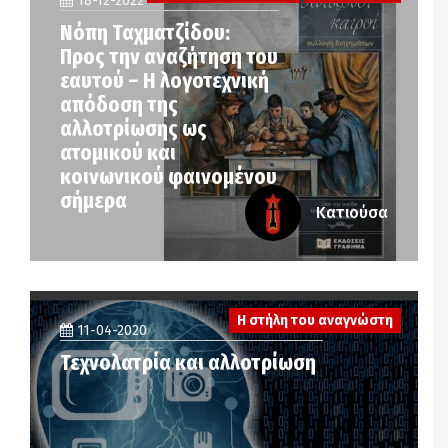
18-12-2022
Νόπη Ταχματζίδου:
Προς την αναζήτηση του
εαυτού – Η λογοτεχνική
απόδοση της
αλλοτρίωσης ως
ατομικού και
κοινωνικού φαινομένου
σήμερα
Κατιούσα
Η στήλη του αναγνώστη
11-04-2020
Τεχνολατρία και αλλοτρίωση