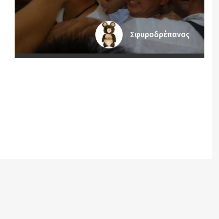
Σφυροδρέπανος
Notice
: Undefined offset: 8 in
/srv/katiousa/pub_dir/wp-includes/class-wp-
query.php
on line
3403
Notice
: Undefined offset: 9 in
/srv/katiousa/pub_dir/wp-includes/class-wp-
query.php
on line
3403