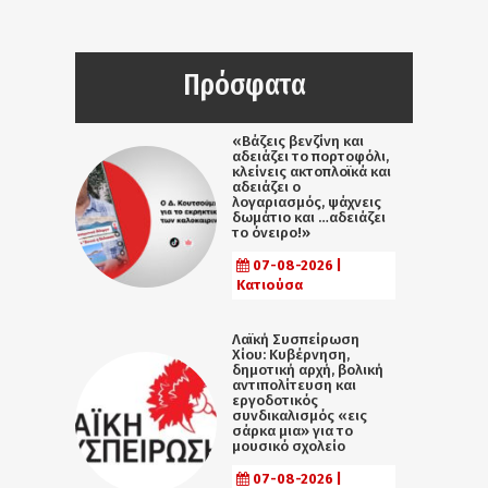
Πρόσφατα
«Βάζεις βενζίνη και
αδειάζει το πορτοφόλι,
κλείνεις ακτοπλοϊκά και
αδειάζει ο
λογαριασμός, ψάχνεις
δωμάτιο και …αδειάζει
το όνειρο!»
07-08-2026 |
Κατιούσα
Λαϊκή Συσπείρωση
Χίου: Κυβέρνηση,
δημοτική αρχή, βολική
αντιπολίτευση και
εργοδοτικός
συνδικαλισμός «εις
σάρκα μια» για το
μουσικό σχολείο
07-08-2026 |