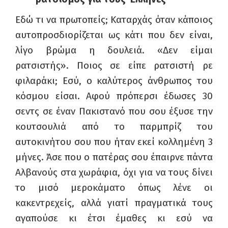
Εδώ τι να πρωτοπείς; Καταρχάς όταν κάποιος
αυτοπροσδιορίζεται ως κάτι που δεν είναι,
λίγο βρώμα η δουλειά. «Δεν είμαι
ρατσιστής». Ποιος σε είπε ρατσιστή ρε
φιλαράκι; Εσύ, ο καλύτερος άνθρωπος του
κόσμου είσαι. Αφού πρόπερσι έδωσες 30
σεντς σε έναν Πακιστανό που σου έξυσε την
κουτσουλιά από το παρμπρίζ του
αυτοκινήτου σου που ήταν εκεί κολλημένη 3
μήνες. Άσε που ο πατέρας σου έπαιρνε πάντα
Αλβανούς στα χωράφια, όχι για να τους δίνει
το μισό μεροκάματο όπως λένε οι
κακεντρεχείς, αλλά γιατί πραγματικά τους
αγαπούσε κι έτσι έμαθες κι εσύ να