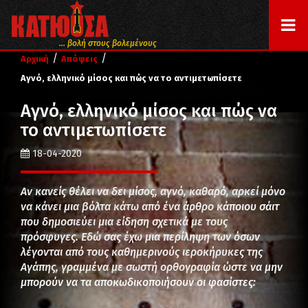
... βολή στους βολεμένους
/
/
Αρχική
Απόψεις
Αγνό, ελληνικό μίσος και πώς να το αντιμετωπίσετε
Αγνό, ελληνικό μίσος και πώς να
το αντιμετωπίσετε
18-04-2020
Αν κανείς θέλει να δει μίσος, αγνό, καθαρό, αρκεί μόνο
να κάνει μια βόλτα κάτω από ένα άρθρο κάποιου σάιτ
που δημοσιεύει μια είδηση σχετικά με τους
πρόσφυγες. Εδώ σας έχω μια περίληψη των όσων
λέγονται από τους καθημερινούς ιεροκήρυκες της
Αγάπης, γραμμένα με σωστή ορθογραφία ώστε να μην
μπορούν να τα αποκωδικοποιήσουν οι φασίστες: