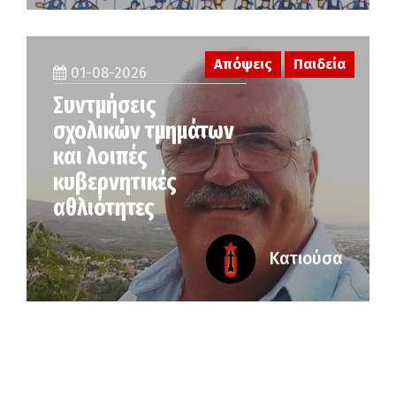
Απόψεις
Παιδεία
01-08-2026
Συντμήσεις
σχολικών τμημάτων
και λοιπές
κυβερνητικές
αθλιότητες
Κατιούσα