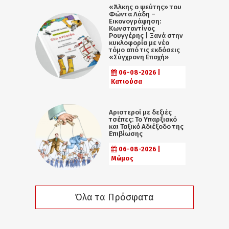
«Άλκης ο ψεύτης» του
Φώντα Λάδη –
Εικονογράφηση:
Κωνσταντίνος
Ρουγγέρης | Ξανά στην
κυκλοφορία με νέο
τόμο από τις εκδόσεις
«Σύγχρονη Εποχή»
06-08-2026 |
Κατιούσα
Αριστεροί με δεξιές
τσέπες: Το Υπαρξιακό
και Ταξικό Αδιέξοδο της
Επιβίωσης
06-08-2026 |
Μώμος
Όλα τα Πρόσφατα