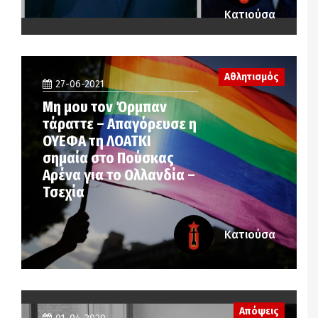
Κατιούσα
Αθλητισμός
27-06-2021
Μη μου τον Όρμπαν
τάραττε – Απαγόρευσε η
ΟΥΕΦΑ τη ΛΟΑΤΚΙ
σημαία στο Πούσκας
Αρένα για το Ολλανδία –
Τσεχία
Κατιούσα
Απόψεις