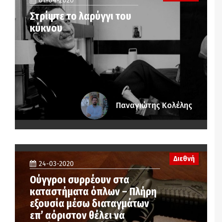
01-04-2020
Στρίψτε το λαρύγγι του
κύκνου
Παναγιώτης Κολέλης
Διεθνή
24-03-2020
Ούγγροι συρρέουν στα
καταστήματα όπλων – Πλήρη
εξουσία μέσω διαταγμάτων
επ’ αόριστον θέλει να