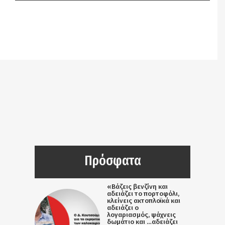
Notice
: Undefined offset: 9 in
/srv/katiousa/pub_dir/wp-includes/class-wp-
query.php
on line
3403
Πρόσφατα
«Βάζεις βενζίνη και
αδειάζει το πορτοφόλι,
κλείνεις ακτοπλοϊκά και
αδειάζει ο
λογαριασμός, ψάχνεις
δωμάτιο και …αδειάζει