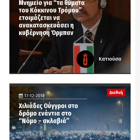
Μνημείο για “τα θύματα
του Κόκκινου Τρόμου”
ετοιμάζεται να
ανακατασκευάσει η
κυβέρνηση Όρμπαν
Κατιούσα
Διεθνή
17-12-2018
Χιλιάδες Ούγγροι στο
δρόμο ενάντια στο
“Νόμο – σκλαβιά”