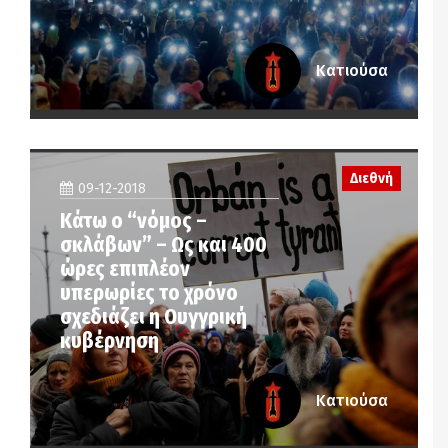
Κατιούσα
Διεθνή
09-12-2018
Κάτω ο “νόμος –
σκλάβων” – Ως και 400
ώρες επιπλέον
υπερωρίες το χρόνο
σχεδιάζει η Ουγγρική
κυβέρνηση
Κατιούσα