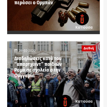
περάσει ο Ορμπάν
Κατιούσα
Διεθνή
28-02-2020
Διαδηλώσεις κατά του
“απαρτχάιντ” παιδιών
Ρομά σε σχολεία στην
Ουγγαρία
Κατιούσα