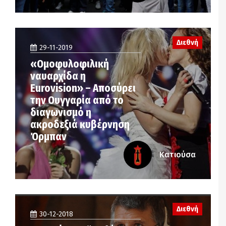
Διεθνή
29-11-2019
«Ομοφυλοφιλική
ναυαρχίδα η
Eurovision» – Αποσύρει
την Ουγγαρία από το
διαγωνισμό η
ακροδεξιά κυβέρνηση
Όρμπαν
Κατιούσα
Διεθνή
30-12-2018