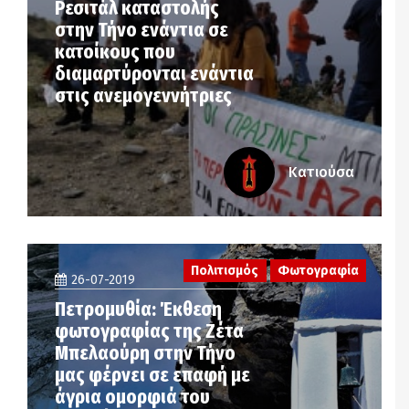
Ρεσιτάλ καταστολής
στην Τήνο ενάντια σε
κατοίκους που
διαμαρτύρονται ενάντια
στις ανεμογεννήτριες
Κατιούσα
Πολιτισμός
Φωτογραφία
26-07-2019
Πετρομυθία: Έκθεση
φωτογραφίας της Ζέτα
Μπελαούρη στην Τήνο
μας φέρνει σε επαφή με
άγρια ομορφιά του