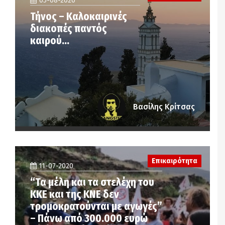
05-08-2020
Τήνος – Καλοκαιρινές
διακοπές παντός
καιρού…
Βασίλης Κρίτσας
Επικαιρότητα
11-07-2020
“Τα μέλη και τα στελέχη του
ΚΚΕ και της ΚΝΕ δεν
τρομοκρατούνται με αγωγές”
– Πάνω από 300.000 ευρώ