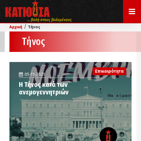
... βολή στους βολεμένους
/
Αρχική
Τήνος
Τήνος
Επικαιρότητα
05-11-2021
Η Τήνος κατά των
ανεμογεννητριών