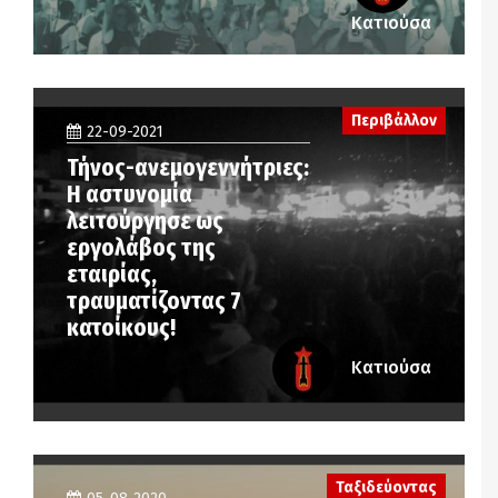
Κατιούσα
Περιβάλλον
22-09-2021
Τήνος-ανεμογεννήτριες:
Η αστυνομία
λειτούργησε ως
εργολάβος της
εταιρίας,
τραυματίζοντας 7
κατοίκους!
Κατιούσα
Ταξιδεύοντας