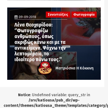
Συνεντεύξεις
Φωτογραφία
09-09-2018
Λένα Θεοχαρίδου:
‘’Φωτογραφίζω
ανθρώπους, όπως
ακριβώς κάνω και με τα
αντικείμενα. Ψάχνω την
λεπτομέρεια, το
ιδιαίτερο πάνω τους.’’
Ματριόσκα Η Κόκκινη
Notice
: Undefined variable: query_str in
/srv/katiousa/pub_dir/wp-
content/themes/katiousa_theme/templates/category/