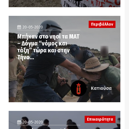
Περιβάλλον
20-05-2020
Μπήκαν στο νησί τα ΜΑΤ
– Δόγμα “νόμος και
τάξη” τώρα και στην
Τήνο…
Κατιούσα
Επικαιρότητα
20-05-2020