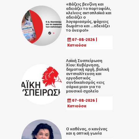
«Βάζεις βενζίνη και
αδειάζει το πορτοφόλι,
κλείνεις ακτοπλοϊκά και
αδειάζει ο
λογαριασμός, ψάχνεις
δωμάτιο και …αδειάζει
το όνειρο!»
07-08-2026 |
Κατιούσα
Λαϊκή Συσπείρωση
Χίου: Κυβέρνηση,
δημοτική αρχή, βολική
αντιπολίτευση και
εργοδοτικός
συνδικαλισμός «εις
σάρκα μια» για το
μουσικό σχολείο
07-08-2026 |
Κατιούσα
Ο καθένας, ο κανένας
και η οπτική γωνία