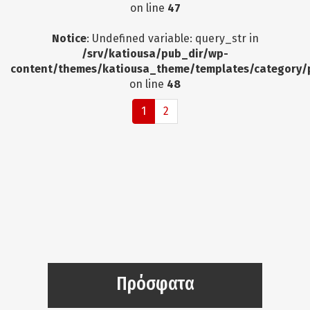
on line
47
Notice
: Undefined variable: query_str in
/srv/katiousa/pub_dir/wp-
content/themes/katiousa_theme/templates/category/
on line
48
1
2
Πρόσφατα