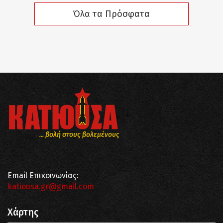
Όλα τα Πρόσφατα
... βολή στους βολεμένους
Email Επικοινωνίας:
katiousa.gr@gmail.com
Χάρτης