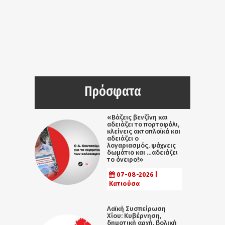
Πρόσφατα
«Βάζεις βενζίνη και
αδειάζει το πορτοφόλι,
κλείνεις ακτοπλοϊκά και
αδειάζει ο
λογαριασμός, ψάχνεις
δωμάτιο και …αδειάζει
το όνειρο!»
07-08-2026 |
Κατιούσα
Λαϊκή Συσπείρωση
Χίου: Κυβέρνηση,
δημοτική αρχή, βολική