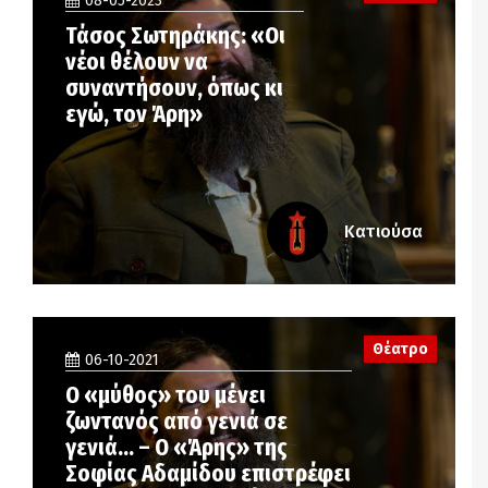
08-05-2023
Τάσος Σωτηράκης: «Οι
νέοι θέλουν να
συναντήσουν, όπως κι
εγώ, τον Άρη»
Κατιούσα
Θέατρο
06-10-2021
Ο «μύθος» του μένει
ζωντανός από γενιά σε
γενιά… – Ο «Άρης» της
Σοφίας Αδαμίδου επιστρέφει