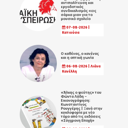
αντιπολίτευση και
εργοδοτικός
συνδικαλισμός «εις
σάρκα μια» για το
μουσικό σχολείο
07-08-2026 |
Κατιούσα
Ο καθένας, ο κανένας
και η οπτική γωνία
06-08-2026 | Λιάνα
Κανέλλη
«Άλκης ο ψεύτης» του
Φώντα Λάδη –
Εικονογράφηση:
Κωνσταντίνος
Ρουγγέρης | Ξανά στην
κυκλοφορία με νέο
τόμο από τις εκδόσεις
«Σύγχρονη Εποχή»