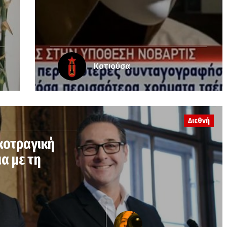
Κατιούσα
Διεθνή
κοτραγική
ια με τη