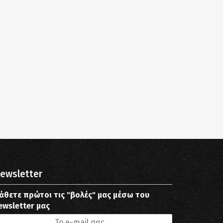
ewsletter
άθετε πρώτοι τις "βολές" μας μέσω του
ewsletter μας