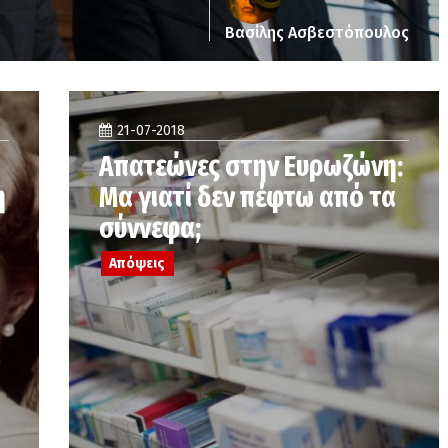
Βασίλης Ασβεστόπουλος
21-07-2018
Απατεώνες στην Ευρωζώνη:
η
Μα γιατί δεν πέφτω από τα
σύννεφα;
Απόψεις