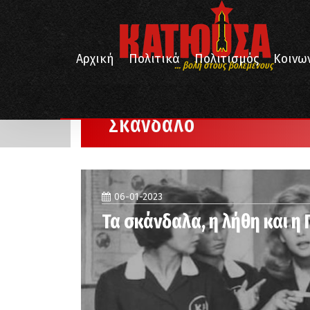
Αρχική
Πολιτικά
Πολιτισμός
Κοινω
... βολή στους βολεμένους
/
/
Αρχική
Σκάνδαλο
Σελίδα 2
Σκάνδαλο
06-01-2023
Τα σκάνδαλα, η λήθη και η