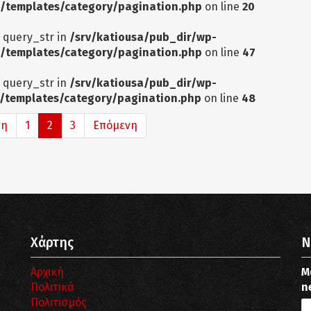
/templates/category/pagination.php
on line
20
: query_str in
/srv/katiousa/pub_dir/wp-
/templates/category/pagination.php
on line
47
: query_str in
/srv/katiousa/pub_dir/wp-
/templates/category/pagination.php
on line
48
νη
1
2
3
Επόμενη
Χάρτης
N
Αρχική
Μ
Πολιτικά
n
Πολιτισμός