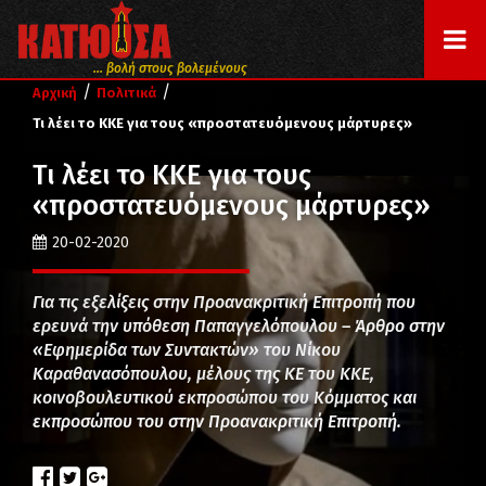
... βολή στους βολεμένους
/
/
Αρχική
Πολιτικά
Τι λέει το ΚΚΕ για τους «προστατευόμενους μάρτυρες»
Τι λέει το ΚΚΕ για τους
«προστατευόμενους μάρτυρες»
20-02-2020
Για τις εξελίξεις στην Προανακριτική Επιτροπή που
ερευνά την υπόθεση Παπαγγελόπουλου – Άρθρο στην
«Εφημερίδα των Συντακτών» του Νίκου
Καραθανασόπουλου, μέλους της ΚΕ του ΚΚΕ,
κοινοβουλευτικού εκπροσώπου του Κόμματος και
εκπροσώπου του στην Προανακριτική Επιτροπή.