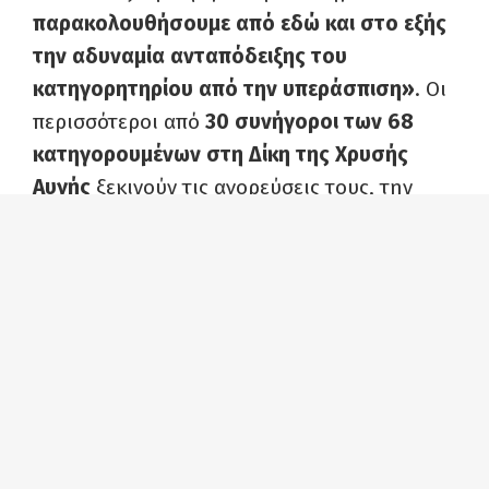
παρακολουθήσουμε από εδώ και στο εξής
την αδυναμία ανταπόδειξης του
κατηγορητηρίου από την υπεράσπιση»
. Οι
περισσότεροι από
30 συνήγοροι των 68
κατηγορουμένων στη Δίκη της Χρυσής
Αυγής
ξεκινούν τις αγορεύσεις τους, την
Δευτέρα 17 Φεβρουαρίου και
το
πιθανότερο, είναι να υπάρξει ένα…
αντιδάνειο
. Η υπεράσπιση δηλαδή
να
χρησιμοποιήσει την εισαγγελική
πρόταση
που με την σειρά της υιοθέτησε
τόσα και ακόμα περισσότερα από τα
επιχειρήματα της υπεράσπισης.
Έτσι, αν και υπάρχει έντονο ενδιαφέρον για