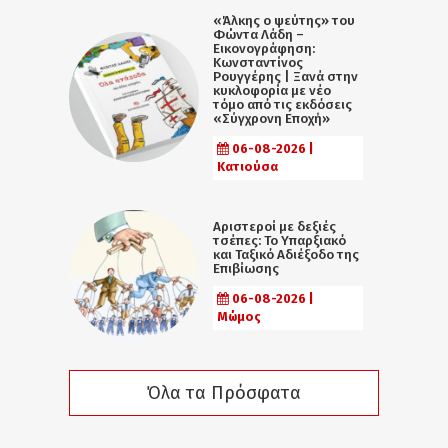
«Άλκης ο ψεύτης» του
Φώντα Λάδη –
Εικονογράφηση:
Κωνσταντίνος
Ρουγγέρης | Ξανά στην
κυκλοφορία με νέο
τόμο από τις εκδόσεις
«Σύγχρονη Εποχή»
06-08-2026 |
Κατιούσα
Αριστεροί με δεξιές
τσέπες: Το Υπαρξιακό
και Ταξικό Αδιέξοδο της
Επιβίωσης
06-08-2026 |
Μώμος
Όλα τα Πρόσφατα