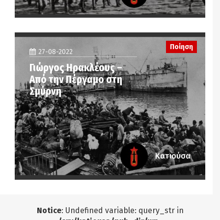
Ποίηση
27-08-2022
Γιώργος Ηρακλέους –
Από την Πέργαμο στη
Σμύρνη
Κατιούσα
Notice
: Undefined variable: query_str in