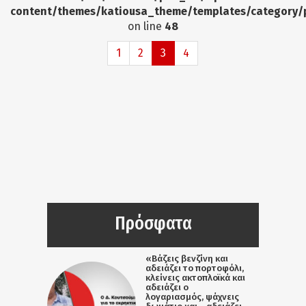
content/themes/katiousa_theme/templates/category/
on line
48
1
2
3
4
Πρόσφατα
«Βάζεις βενζίνη και
αδειάζει το πορτοφόλι,
κλείνεις ακτοπλοϊκά και
αδειάζει ο
λογαριασμός, ψάχνεις