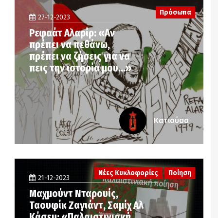
Πρόσωπα
27-12-2023
Ρεφαάτ Αλαρίρ: «Αν
πρέπει να πεθάνω,
πρέπει να ζήσεις για να
πεις την ιστορία μου…»
Κατιούσα
Νέες Κυκλοφορίες
Ποίηση
21-12-2023
Μαχμούντ Νταρουίς,
Ταουφίκ Ζαγιάντ, Σαμίχ Αλ
Κάσεμ: «Παλαιστινιακή