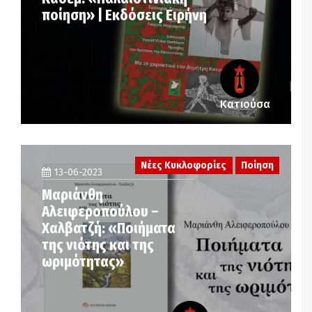
ποίηση» | Εκδόσεις Ειρήνη
Κατιούσα
Νέες Κυκλοφορίες
Ποίηση
13-06-2023
Μαριάνθη
Αλειφεροπούλου –
Χαλβατζή: «Ποιήματα
της νιότης και της
ωριμότητας»