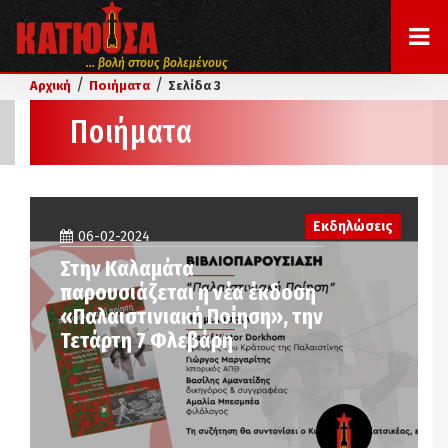
... βολή στους βολεμένους
/
/
Αρχική
Ποιήματα
Σελίδα 3
Ποιήματα
Εκδηλώσεις
06-02-2024
Στην Καλαμάτα
παρουσιάζεται η νέα έκδοση
«Παλαιστινιακή Ποίηση», την
Τετάρτη 7 Φλεβάρη