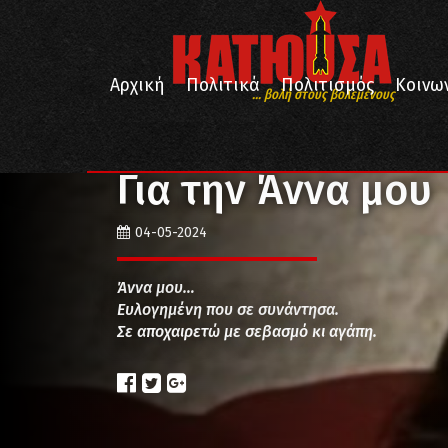
Αρχική
Πολιτικά
Πολιτισμός
Κοινω
... βολή στους βολεμένους
/
/
/
Αρχική
Πολιτισμός
Θέατρο
Για την Άννα μου
Για την Άννα μου
04-05-2024
Άννα μου…
Ευλογημένη που σε συνάντησα.
Σε αποχαιρετώ με σεβασμό κι αγάπη.