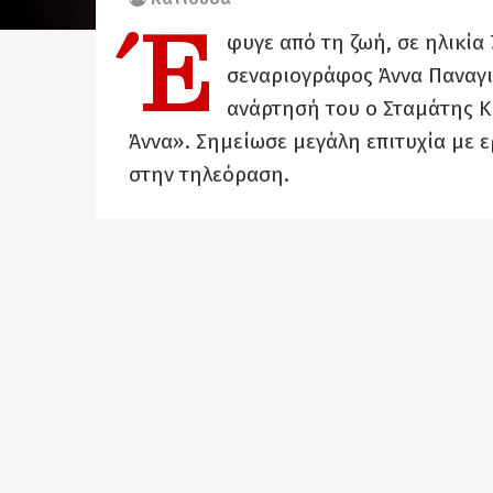
Έ
φυγε από τη ζωή, σε ηλικία
σεναριογράφος Άννα Παναγι
ανάρτησή του ο Σταμάτης Κ
Άννα». Σημείωσε μεγάλη επιτυχία με 
στην τηλεόραση.
Η Άννα Παναγιωτοπούλου γεννήθηκε στ
γίνει ηθοποιός. Συνεργάστηκε ιδιαίτ
μέσω της συμμετοχής της σε τηλεοπτικ
στην ιδιωτική τηλεόραση. Σταθμός τη
ενσάρκωση της «Μαντάμ Σουσού» στη
Δημήτρη Ψαθά τη σεζόν 1986-87 (μαζί
Αντωνόπουλο, Νατάσα Ασίκη κ.ά.).