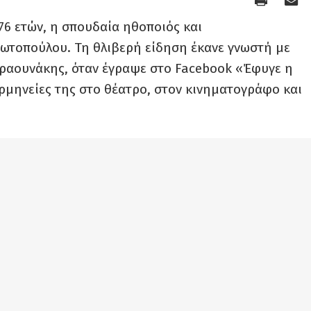
 76 ετών, η σπουδαία ηθοποιός και
ωτοπούλου. Τη θλιβερή είδηση έκανε γνωστή με
ραουνάκης, όταν έγραψε στο Facebook «Έφυγε η
ερμηνείες της στο θέατρο, στον κινηματογράφο και
ην Κυψέλη. Από τα παιδικά της χρόνια ήθελε να
ερα με τον Σταμάτη Φασουλή. Ευρέως γνωστή έγινε
ές σειρές, αρχικά στην κρατική και στη συνέχεια
ς τηλεοπτικής της καριέρας θεωρείται η
ν ομότιτλη διασκευή του μυθιστορήματος του
 με τους Θανάση Παπαγεωργίου, Άγγελο