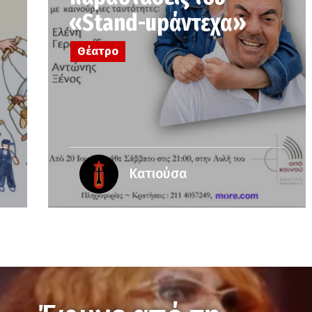
«Stand-upάντεχα»
Θέατρο
Κατιούσα