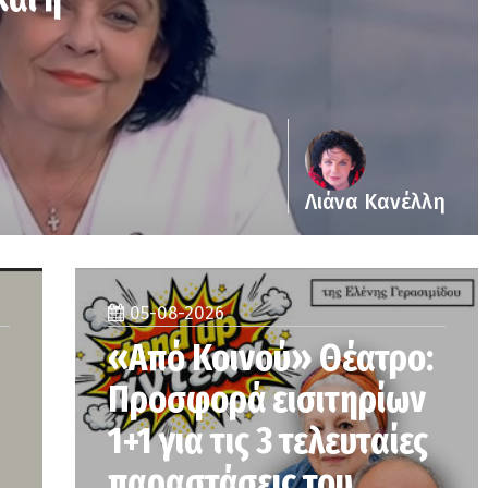
Λιάνα Κανέλλη
05-08-2026
«Από Κοινού» Θέατρο:
Προσφορά εισιτηρίων
1+1 για τις 3 τελευταίες
παραστάσεις του