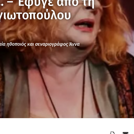
 – Έφυγε από τη
γιωτοπούλου
δαία ηθοποιός και σεναριογράφος Άννα