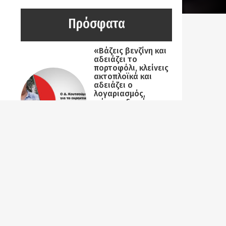
Πρόσφατα
«Βάζεις βενζίνη και
αδειάζει το
πορτοφόλι, κλείνεις
ακτοπλοϊκά και
αδειάζει ο
λογαριασμός,
ψάχνεις δωμάτιο
και …αδειάζει το
όνειρο!»
07-08-2026 |
Κατιούσα
Λαϊκή Συσπείρωση
Χίου: Κυβέρνηση,
δημοτική αρχή,
βολική
αντιπολίτευση και
εργοδοτικός
συνδικαλισμός «εις