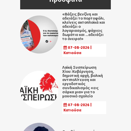
«Βάζεις βενζίνη και
αδειάζει το πορτοφόλι,
κλείνεις ακτοπλοϊκά και
αδειάζει ο
λογαριασμός, ψάχνεις
δωμάτιο και …αδειάζει
το όνειρο!»
07-08-2026 |
Κατιούσα
Λαϊκή Συσπείρωση
Χίου: Κυβέρνηση,
δημοτική αρχή, βολική
αντιπολίτευση και
εργοδοτικός
συνδικαλισμός «εις
σάρκα μια» για το
μουσικό σχολείο
07-08-2026 |
Κατιούσα