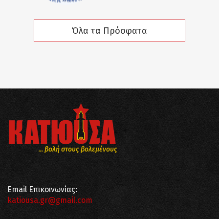
Όλα τα Πρόσφατα
... βολή στους βολεμένους
Email Επικοινωνίας:
katiousa.gr@gmail.com