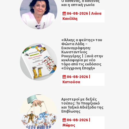
Ο καθένας, ο κανένας
και η οπτική γωνία
06-08-2026 | Λιάνα
Κανέλλη
«Άλκης ο ψεύτης» του
Φώντα Λάδη –
Εικονογράφηση:
Κωνσταντίνος
Ρουγγέρης | Ξανά στην
κυκλοφορία με νέο
τόμο από τις εκδόσεις
«Σύγχρονη Εποχή»
06-08-2026 |
Κατιούσα
Αριστεροί με δεξιές
τσέπες: Το Υπαρξιακό
και Ταξικό Αδιέξοδο της
Επιβίωσης
06-08-2026 |
Μώμος