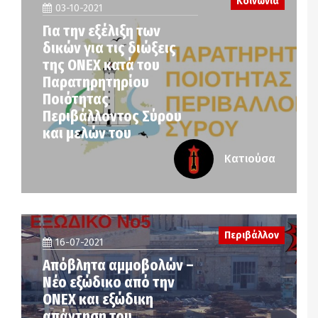
Κοινωνία
03-10-2021
Για την εξέλιξη των
δικών για τις διώξεις
της ΟΝΕΧ κατά του
Παρατηρητηρίου
Ποιότητας
Περιβάλλοντος Σύρου
και μελών του
Κατιούσα
Περιβάλλον
16-07-2021
Απόβλητα αμμοβολών –
Nέο εξώδικο από την
ONEX και εξώδικη
απάντηση του