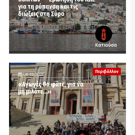
για τη ρύπανση και τις
διώξεις στη Σύρο
Κατιούσα
Περιβάλλον
06-12-2021
«Αγωγές θα φάτε, για να
μη μιλάτε…»