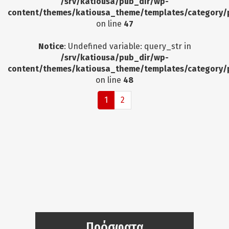
/srv/katiousa/pub_dir/wp-
content/themes/katiousa_theme/templates/category/
on line
47
Notice
: Undefined variable: query_str in
/srv/katiousa/pub_dir/wp-
content/themes/katiousa_theme/templates/category/
on line
48
1
2
Πρόσφατα