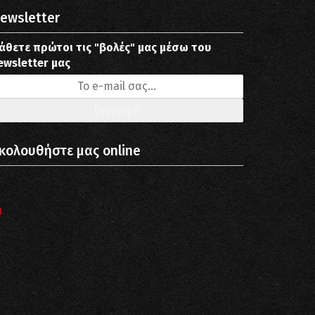
ewsletter
άθετε πρώτοι τις "βολές" μας μέσω του
ewsletter μας
κολουθήστε μας online