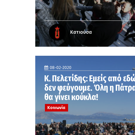
Κατιούσα
08-02-2020
Κ. Πελετίδης: Εμείς από εδ
δεν φεύγουμε. Όλη η Πάτρ
θα γίνει κούκλα!
Κοινωνία