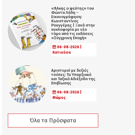
«Άλκης ο ψεύτης» του
Φώντα Λάδη –
Εικονογράφηση:
Κωνσταντίνος
Ρουγγέρης | Ξανά στην
κυκλοφορία με νέο
τόμο από τις εκδόσεις
«Σύγχρονη Εποχή»
06-08-2026 |
Κατιούσα
Αριστεροί με δεξιές
τσέπες: Το Υπαρξιακό
και Ταξικό Αδιέξοδο της
Επιβίωσης
06-08-2026 |
Μώμος
Όλα τα Πρόσφατα