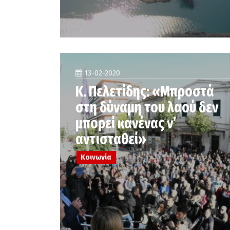
13-02-2020
Κ. Πελετίδης: «Μπροστά
στη δύναμη του λαού δεν
μπορεί κανένας ν’
αντισταθεί»
Κοινωνία