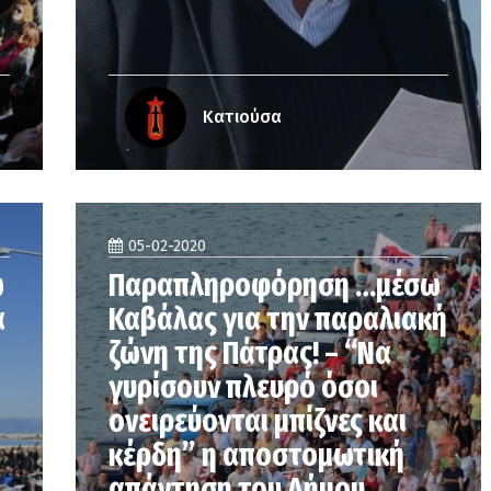
Κατιούσα
05-02-2020
ώ
Παραπληροφόρηση …μέσω
α
Καβάλας για την παραλιακή
ζώνη της Πάτρας! – “Να
γυρίσουν πλευρό όσοι
ονειρεύονται μπίζνες και
κέρδη” η αποστομωτική
απάντηση του Δήμου