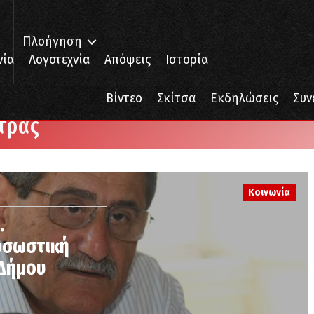
Πλοήγηση
νία
Λογοτεχνία
Απόψεις
Ιστορία
Βίντεο
Σκίτσα
Εκδηλώσεις
Συν
τρας
Κοινωνία
.
οσωστική
 Δήμου