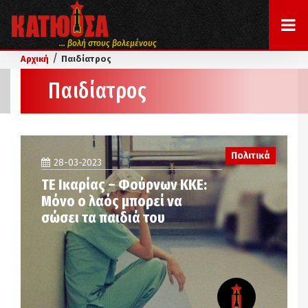
... βολή στους βολεμένους
/
Αρχική
Παιδίατρος
Παιδίατρος
Πολιτικά
28-03-2023
ΤΕ Ικαρίας – Φούρνων ΚΚΕ:
Μόνο ο λαός μπορεί να
σώσει τα παιδιά του