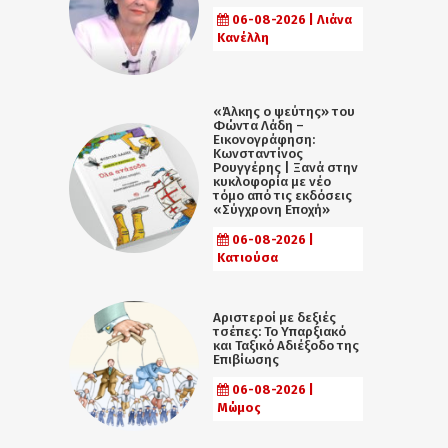
06-08-2026 | Λιάνα
Κανέλλη
«Άλκης ο ψεύτης» του
Φώντα Λάδη –
Εικονογράφηση:
Κωνσταντίνος
Ρουγγέρης | Ξανά στην
κυκλοφορία με νέο
τόμο από τις εκδόσεις
«Σύγχρονη Εποχή»
06-08-2026 |
Κατιούσα
Αριστεροί με δεξιές
τσέπες: Το Υπαρξιακό
και Ταξικό Αδιέξοδο της
Επιβίωσης
06-08-2026 |
Μώμος