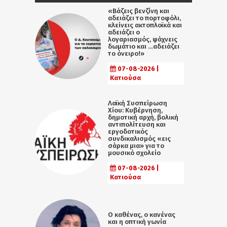
«Βάζεις βενζίνη και
αδειάζει το πορτοφόλι,
κλείνεις ακτοπλοϊκά και
αδειάζει ο
λογαριασμός, ψάχνεις
δωμάτιο και …αδειάζει
το όνειρο!»
07-08-2026 |
Κατιούσα
Λαϊκή Συσπείρωση
Χίου: Κυβέρνηση,
δημοτική αρχή, βολική
αντιπολίτευση και
εργοδοτικός
συνδικαλισμός «εις
σάρκα μια» για το
μουσικό σχολείο
07-08-2026 |
Κατιούσα
Ο καθένας, ο κανένας
και η οπτική γωνία