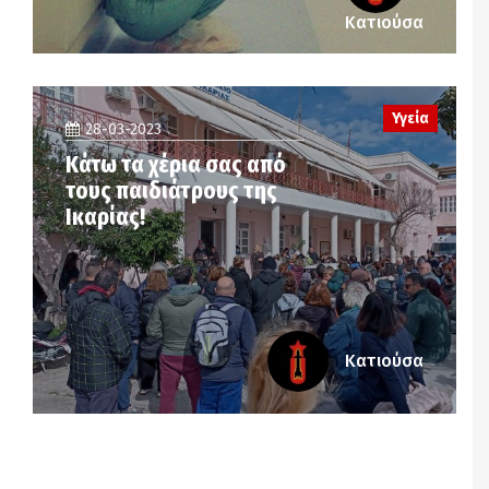
Κατιούσα
Υγεία
28-03-2023
Κάτω τα χέρια σας από
τους παιδιάτρους της
Ικαρίας!
Κατιούσα
Notice
: Undefined offset: 2 in