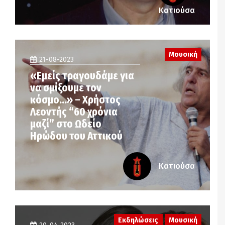
Κατιούσα
Μουσική
21-08-2023
«Εμείς τραγουδάμε για
να σμίξουμε τον
κόσμο…» – Χρήστος
Λεοντής “60 χρόνια
μαζί” στο Ωδείο
Ηρώδου του Αττικού
Κατιούσα
Εκδηλώσεις
Μουσική