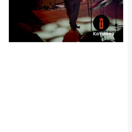
Κατιούσα
Notice
: Undefined offset: 4 in
/srv/katiousa/pub_dir/wp-includes/class-wp-
query.php
on line
3403
Notice
: Undefined offset: 5 in
/srv/katiousa/pub_dir/wp-includes/class-wp-
query.php
on line
3403
Notice
: Undefined offset: 6 in
/srv/katiousa/pub_dir/wp-includes/class-wp-
query.php
on line
3403