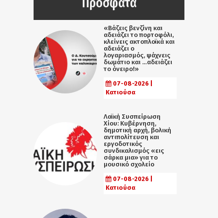
Πρόσφατα
«Βάζεις βενζίνη και
αδειάζει το πορτοφόλι,
κλείνεις ακτοπλοϊκά και
αδειάζει ο
λογαριασμός, ψάχνεις
δωμάτιο και …αδειάζει
το όνειρο!»
07-08-2026 |
Κατιούσα
Λαϊκή Συσπείρωση
Χίου: Κυβέρνηση,
δημοτική αρχή, βολική
αντιπολίτευση και
εργοδοτικός
συνδικαλισμός «εις
σάρκα μια» για το
μουσικό σχολείο
07-08-2026 |
Κατιούσα