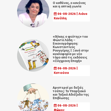
Ο καθένας, ο κανένας
και η οπτική γωνία
06-08-2026 | Λιάνα
Κανέλλη
«Άλκης ο ψεύτης» του
Φώντα Λάδη –
Εικονογράφηση:
Κωνσταντίνος
Ρουγγέρης | Ξανά στην
κυκλοφορία με νέο
τόμο από τις εκδόσεις
«Σύγχρονη Εποχή»
06-08-2026 |
Κατιούσα
Αριστεροί με δεξιές
τσέπες: Το Υπαρξιακό
και Ταξικό Αδιέξοδο της
Επιβίωσης
06-08-2026 |
Μώμος