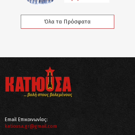
Όλα τα Πρόσφατα
... βολή στους βολεμένους
Email Επικοινωνίας:
katiousa.gr@gmail.com