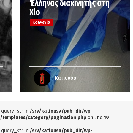
Έλληνας διακινητής στη
Χίο
Κοινωνία
Κατιούσα
: query_str in
/srv/katiousa/pub_dir/wp-
/templates/category/pagination.php
on line
19
: query_str in
/srv/katiousa/pub_dir/wp-