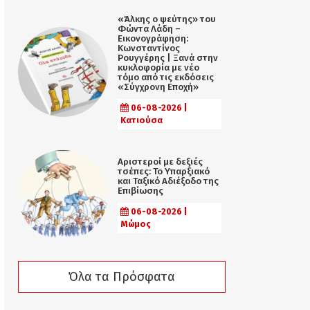
«Άλκης ο ψεύτης» του
Φώντα Λάδη –
Εικονογράφηση:
Κωνσταντίνος
Ρουγγέρης | Ξανά στην
κυκλοφορία με νέο
τόμο από τις εκδόσεις
«Σύγχρονη Εποχή»
06-08-2026 |
Κατιούσα
Αριστεροί με δεξιές
τσέπες: Το Υπαρξιακό
και Ταξικό Αδιέξοδο της
Επιβίωσης
06-08-2026 |
Μώμος
Όλα τα Πρόσφατα