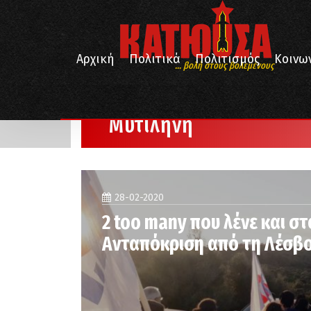
Αρχική
Πολιτικά
Πολιτισμός
Κοινω
... βολή στους βολεμένους
/
/
Αρχική
Μυτιλήνη
Σελίδα 2
Μυτιλήνη
28-02-2020
2 too many που λένε και στ
Ανταπόκριση από τη Λέσβ