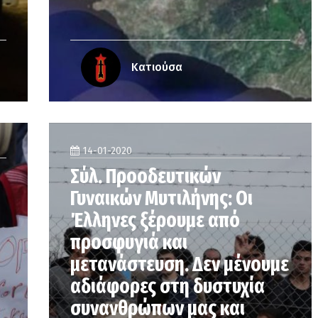
Κατιούσα
14-01-2020
Σύλ. Προοδευτικών
Γυναικών Μυτιλήνης: Οι
Έλληνες ξέρουμε από
προσφυγιά και
μετανάστευση. Δεν μένουμε
αδιάφορες στη δυστυχία
συνανθρώπων μας και