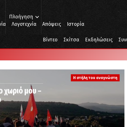
Πλοήγηση
νία
Λογοτεχνία
Απόψεις
Ιστορία
Βίντεο
Σκίτσα
Εκδηλώσεις
Συν
Η στήλη του αναγνώστη
ο χωριό μου –
ο