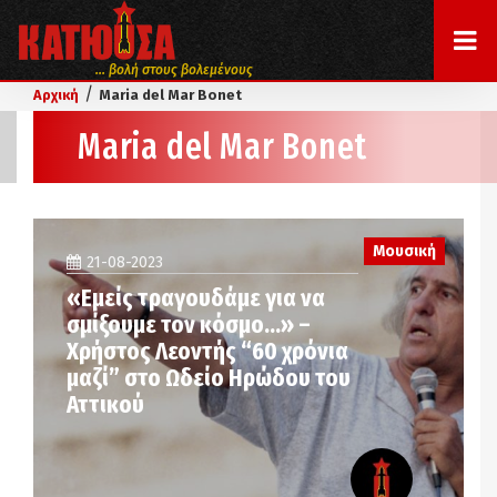
... βολή στους βολεμένους
/
Αρχική
Maria del Mar Bonet
Maria del Mar Bonet
Μουσική
21-08-2023
«Εμείς τραγουδάμε για να
σμίξουμε τον κόσμο…» –
Χρήστος Λεοντής “60 χρόνια
μαζί” στο Ωδείο Ηρώδου του
Αττικού