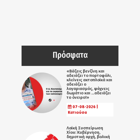
Πρόσφατα
«Βάζεις βενζίνη και
αδειάζει το πορτοφόλι,
κλείνεις ακτοπλοϊκά και
αδειάζει ο
λογαριασμός, ψάχνεις
δωμάτιο και …αδειάζει
το όνειρο!»
07-08-2026 |
Κατιούσα
Λαϊκή Συσπείρωση
Χίου: Κυβέρνηση,
δημοτική αρχή, βολική