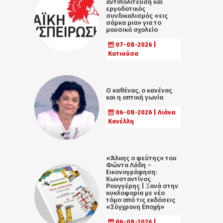
αντιπολίτευση και
εργοδοτικός
συνδικαλισμός «εις
σάρκα μια» για το
μουσικό σχολείο
07-08-2026 |
Κατιούσα
Ο καθένας, ο κανένας
και η οπτική γωνία
06-08-2026 | Λιάνα
Κανέλλη
«Άλκης ο ψεύτης» του
Φώντα Λάδη –
Εικονογράφηση:
Κωνσταντίνος
Ρουγγέρης | Ξανά στην
κυκλοφορία με νέο
τόμο από τις εκδόσεις
«Σύγχρονη Εποχή»
06-08-2026 |