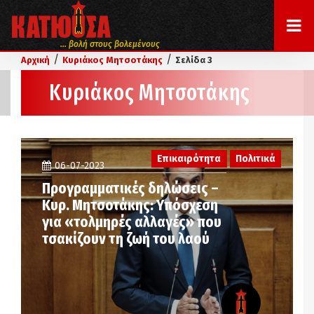
... βολή στους βολεμένους
/
/
Αρχική
Κυριάκος Μητσοτάκης
Σελίδα 3
Κυριάκος Μητσοτάκης
Επικαιρότητα
Πολιτικά
06-07-2023
Προγραμματικές δηλώσεις –
Κυρ. Μητσοτάκης: Υπόσχεση
για «τολμηρές αλλαγές» που
τσακίζουν τη ζωή του λαού