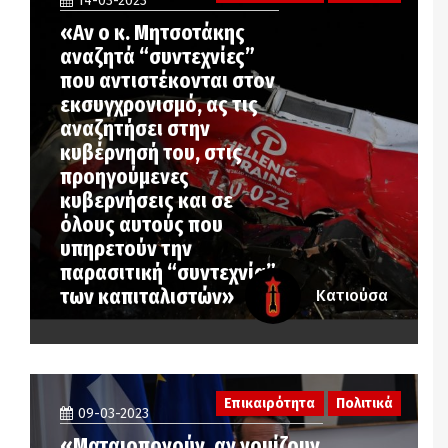
14-03-2023
«Αν ο κ. Μητσοτάκης
αναζητά “συντεχνίες”
που αντιστέκονται στον
εκσυγχρονισμό, ας τις
αναζητήσει στην
κυβέρνησή του, στις
προηγούμενες
κυβερνήσεις και σε
όλους αυτούς που
υπηρετούν την
παρασιτική “συντεχνία”
των καπιταλιστών»
Κατιούσα
Επικαιρότητα
Πολιτικά
09-03-2023
«Ματαιοπονούν, αν νομίζουν