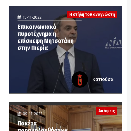
Η στήλη του αναγνώστη
15-11-2022
Επικοινωνιακό
πυροτέχνημα η
επίσκεψη Μητσοτάκη
στην Πιερία
Κατιούσα
Απόψεις
09-11-2022
Πακέτα
παρακολουθήσεων