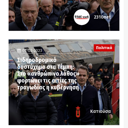
2310net
Πολιτικά
01-03-2023
Σιδηροδρομικό
δυστύχημα στα Τέμπη:
Στο «ανθρώπινο λάθος»
φορτώνει τις αιτίες της
τραγωδίας η κυβέρνηση
Κατιούσα