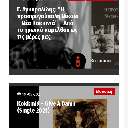
20-03-2022
Γ. Αγκυραλίδης: “Η
προσφυγούπολη Νίκαια
– Νέα Κοκκινιά” – Από
το ηρωικό παρελθόν ως
τις μέρες μας
Κατιούσα
Μουσική
19-05-2021
Kokkinià – Give A Damn
(Single 2021)