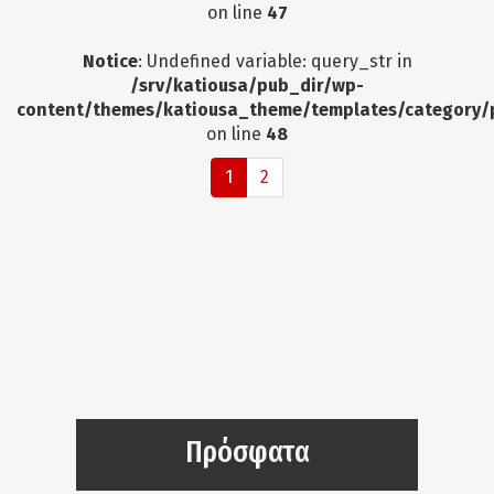
on line
47
Notice
: Undefined variable: query_str in
/srv/katiousa/pub_dir/wp-
content/themes/katiousa_theme/templates/category/
on line
48
1
2
Πρόσφατα