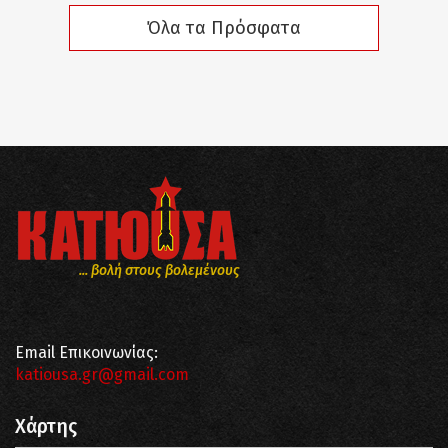
Όλα τα Πρόσφατα
... βολή στους βολεμένους
Email Επικοινωνίας:
katiousa.gr@gmail.com
Χάρτης