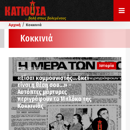
... βολή στους βολεμένους
/
Αρχική
Κοκκινιά
Κοκκινιά
Ιστορία
24-08-2023
«Είσαι κομμουνιστής… Εκεί
είναι η θέση σου…» –
Αυτόπτες μάρτυρες
περιγράφουν το Μπλόκο της
Κοκκινιάς