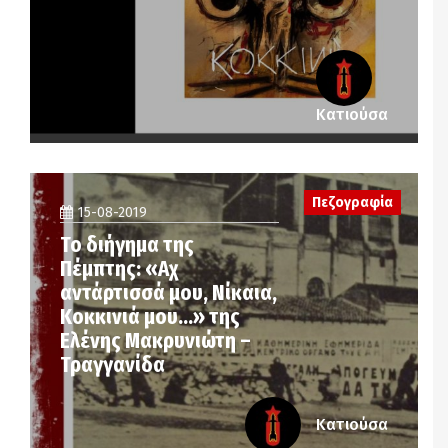
Κατιούσα
Πεζογραφία
15-08-2019
Το διήγημα της
Πέμπτης: «Αχ
αντάρτισσά μου, Νίκαια,
Κοκκινιά μου…» της
Ελένης Μακρυνιώτη –
Τραγγανίδα
Κατιούσα