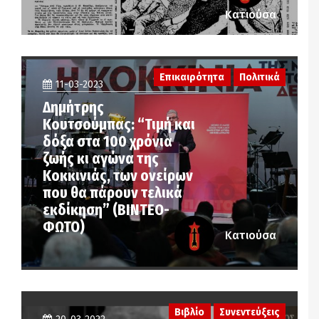
Κατιούσα
Επικαιρότητα
Πολιτικά
11-03-2023
Δημήτρης
Κουτσούμπας: “Τιμή και
δόξα στα 100 χρόνια
ζωής κι αγώνα της
Κοκκινιάς, των ονείρων
που θα πάρουν τελικά
εκδίκηση” (ΒΙΝΤΕΟ-
ΦΩΤΟ)
Κατιούσα
Βιβλίο
Συνεντεύξεις