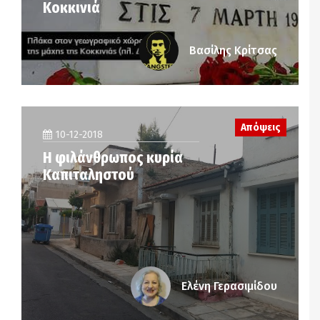
Κοκκινιά
Βασίλης Κρίτσας
Απόψεις
10-12-2018
Η φιλάνθρωπος κυρία
Καπιταληστού
Ελένη Γερασιμίδου