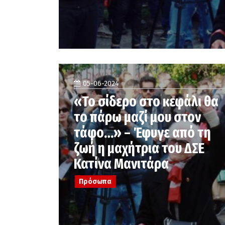
05-06-2024
«Το σίδερο στο κεφάλι θα
το πάρω μαζί μου στον
τάφο…» – Έφυγε από τη
ζωή η μαχήτρια του ΔΣΕ
Κατίνα Μανιτάρα
Πρόσωπα