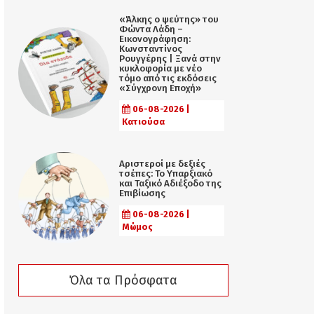
«Άλκης ο ψεύτης» του
Φώντα Λάδη –
Εικονογράφηση:
Κωνσταντίνος
Ρουγγέρης | Ξανά στην
κυκλοφορία με νέο
τόμο από τις εκδόσεις
«Σύγχρονη Εποχή»
06-08-2026 |
Κατιούσα
Αριστεροί με δεξιές
τσέπες: Το Υπαρξιακό
και Ταξικό Αδιέξοδο της
Επιβίωσης
06-08-2026 |
Μώμος
Όλα τα Πρόσφατα