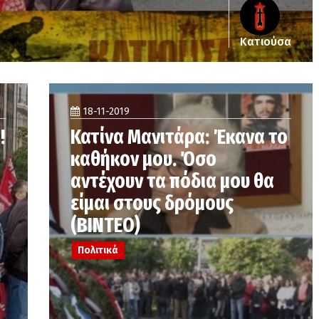
Κατιούσα
18-11-2019
!
Κατίνα Μανιτάρα: Έκανα το
καθήκον μου. Όσο
αντέχουν τα πόδια μου θα
είμαι στους δρόμους
(ΒΙΝΤΕΟ)
Πολιτικά