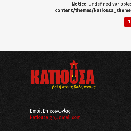
Notice
: Undefined variable
content/themes/katiousa_theme
1
... βολή στους βολεμένους
Email Επικοινωνίας:
katiousa.gr@gmail.com