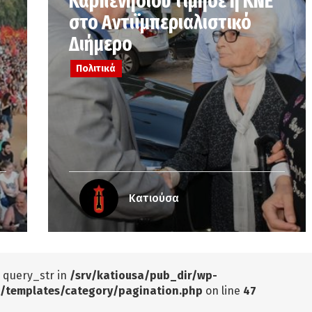
Καρπενησίου τίμησε η ΚΝΕ
στο Αντιϊμπεριαλιστικό
Διήμερο
Πολιτικά
Κατιούσα
: query_str in
/srv/katiousa/pub_dir/wp-
/templates/category/pagination.php
on line
47