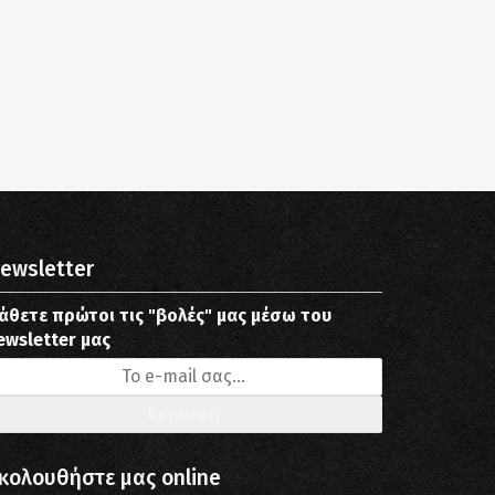
ewsletter
άθετε πρώτοι τις "βολές" μας μέσω του
ewsletter μας
κολουθήστε μας online