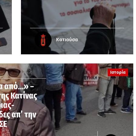
Κατιούσα
Ιστορία
α από…» –
της Κατίνας
ιας-
δες απ’ την
ΣΕ