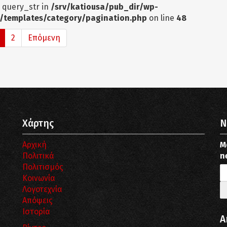
: query_str in
/srv/katiousa/pub_dir/wp-
/templates/category/pagination.php
on line
48
2
Επόμενη
Χάρτης
N
Αρχική
Μ
Πολιτικά
n
Πολιτισμός
Κοινωνία
Λογοτεχνία
Απόψεις
Ιστορία
Α