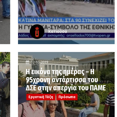
Κατιούσα
02-10-2019
Η εικόνα της ημέρας – Η
95χρονη αντάρτισσα του
ΔΣΕ στην απεργία του ΠΑΜΕ
Εργατική Τάξη
Πρόσωπα