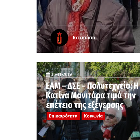
Κατιούσα
16-11-2019
ΕΑΜ – ΔΣΕ – Πολυτεχνείο: Η
Κατίνα Μανιτάρα τιμά την
επέτειο της εξέγερσης
Επικαιρότητα
Κοινωνία