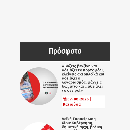
Πρόσφατα
«Βάζεις βενζίνη και
αδειάζει το πορτοφόλι,
κλείνεις ακτοπλοϊκά και
αδειάζει ο
λογαριασμός, ψάχνεις
δωμάτιο και …αδειάζει
το όνειρο!»
07-08-2026 |
Κατιούσα
Λαϊκή Συσπείρωση
Χίου: Κυβέρνηση,
δημοτική αρχή, βολική