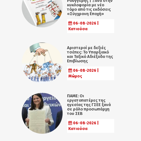
Ρουγγέρης | Ξανά στην
κυκλοφορία με νέο
τόμο από τις εκδόσεις
«Σύγχρονη Εποχή»
06-08-2026 |
Κατιούσα
Αριστεροί με δεξιές
τσέπες: Το Υπαρξιακό
και Ταξικό Αδιέξοδο της
Επιβίωσης
06-08-2026 |
Μώμος
ΠΑΜΕ: Οι
εργατοπατέρες της
ηγεσίας της ΓΣΕΕ ξανά
σε ρόλο προσωπάρχη
του ΣΕΒ
06-08-2026 |
Κατιούσα