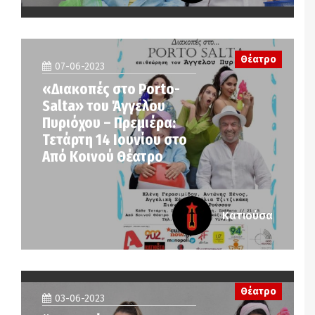
Θέατρο
07-06-2023
«Διακοπές στο Porto-
Salta» του Άγγελου
Πυριόχου – Πρεμιέρα:
Τετάρτη 14 Ιουνίου στο
Από Κοινού Θέατρο
Κατιούσα
Θέατρο
03-06-2023