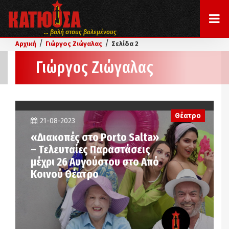
... βολή στους βολεμένους
/
/
Αρχική
Γιώργος Ζιώγαλας
Σελίδα 2
Γιώργος Ζιώγαλας
Θέατρο
21-08-2023
«Διακοπές στο Porto Salta»
– Τελευταίες Παραστάσεις
μέχρι 26 Αυγούστου στο Από
Κοινού Θέατρο