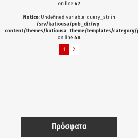
on line
47
Notice
: Undefined variable: query_str in
/srv/katiousa/pub_dir/wp-
content/themes/katiousa_theme/templates/category/
on line
48
1
2
Πρόσφατα