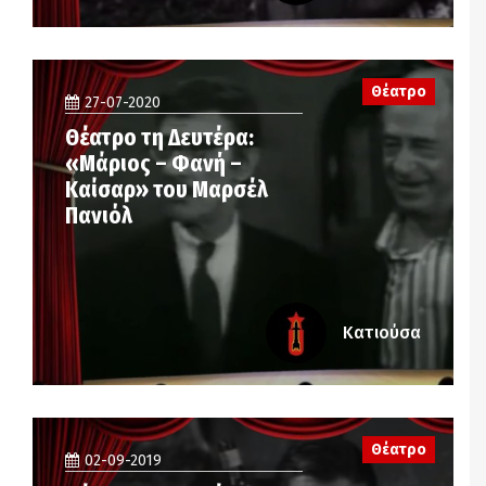
Θέατρο
27-07-2020
Θέατρο τη Δευτέρα:
«Μάριος – Φανή –
Καίσαρ» του Μαρσέλ
Πανιόλ
Κατιούσα
Θέατρο
02-09-2019