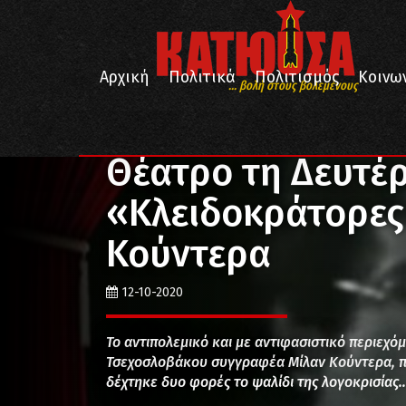
Αρχική
Πολιτικά
Πολιτισμός
Κοινω
... βολή στους βολεμένους
/
/
/
Αρχική
Πολιτισμός
Θέατρο
Θέατρο τη Δευτέρ
Θέατρο τη Δευτέρ
«Κλειδοκράτορες
Κούντερα
12-10-2020
Το αντιπολεμικό και με αντιφασιστικό περιεχ
Τσεχοσλοβάκου συγγραφέα Μίλαν Κούντερα, πα
δέχτηκε δυο φορές το ψαλίδι της λογοκρισίας