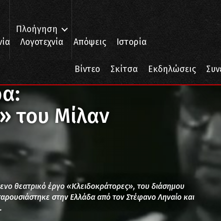
Πλοήγηση
νία
Λογοτεχνία
Απόψεις
Ιστορία
α: «Κλειδοκράτορες» του Μίλαν Κούντερα
Βίντεο
Σκίτσα
Εκδηλώσεις
Συν
α:
» του Μίλαν
όμενο θεατρικό έργο «Κλειδοκράτορες», του διάσημου
ρουσιάστηκε στην Ελλάδα από τον Στέφανο Ληναίο και
…