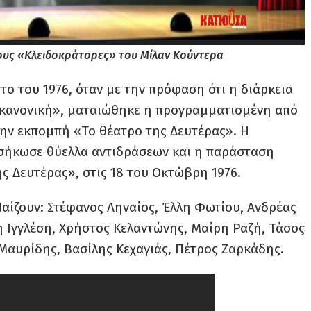
ους «Κλειδοκράτορες» του Μίλαν Κούντερα
το του 1976, όταν με την πρόφαση ότι η διάρκεια
 κανονική», ματαιώθηκε η προγραμματισμένη από
ην εκπομπή «Το θέατρο της Δευτέρας». Η
σήκωσε θύελλα αντιδράσεων και η παράσταση
ς Δευτέρας», στις 18 του Οκτώβρη 1976.
αίζουν: Στέφανος Ληναίος, Έλλη Φωτίου, Ανδρέας
η Ιγγλέση, Χρήστος Κελαντώνης, Μαίρη Ραζή, Τάσος
 Μαυρίδης, Βασίλης Κεχαγιάς, Πέτρος Ζαρκάδης.