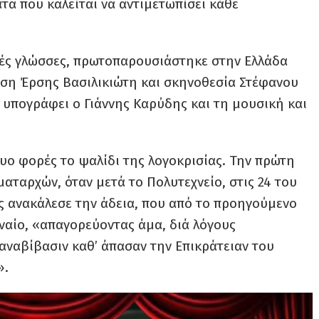
α που καλείται να αντιμετωπίσει κάθε
λές γλώσσες, πρωτοπαρουσιάστηκε στην Ελλάδα
αση Έρσης Βασιλικιώτη και σκηνοθεσία Στέφανου
 υπογράφει ο Γιάννης Καρύδης και τη μουσική και
ο φορές το ψαλίδι της λογοκρισίας. Την πρώτη
αταρχών, όταν μετά το Πολυτεχνείο, στις 24 του
ς ανακάλεσε την άδεια, που από το προηγούμενο
ναίο, «απαγορεύοντας άμα, διά λόγους
αναβίβασιν καθ’ άπασαν την Επικράτειαν του
».