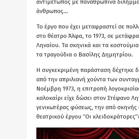
αντιμέτωπος με παναθρώπινα διλήμματ
άνθρωπος…
Το έργο που έχει μεταφραστεί σε πολ
στο θέατρο Άλφα, το 1973, σε μετάφρ
Ληναίου. Τα σκηνικά και τα κοστούμια
τα τραγούδια ο Βασίλης Δημητρίου.
Η συγκεκριμένη παράσταση δέχτηκε δυ
από την απριλιανή χούντα των συνταγμ
Νοέμβρη 1973, η επιτροπή λογοκρισία
καλοκαίρι είχε δώσει στον Στέφανο Λη
γενικωτέρας φύσεως, την από σκηνής 
θεατρικού έργου “Οι κλειδοκράτορες”