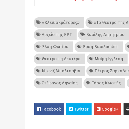
«Κλειδοκράτορες»
«Το θέατρο της Δ
Αρχείο της ΕΡΤ
Βασίλης Δημητρίου
Έλλη Φωτίου
Έρση Βασιλικιώτη
Θέατρο τη Δευτέρα
Μαίρη Ιγγλέση
Ντενίζ Μπαλτσαβιά
Πέτρος Ζαρκάδη
Στέφανος Ληναίος
Τάσος Κωστής
Facebook
Twitter
Google+