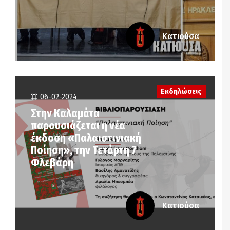
Κατιούσα
Εκδηλώσεις
06-02-2024
Στην Καλαμάτα
παρουσιάζεται η νέα
έκδοση «Παλαιστινιακή
Ποίηση», την Τετάρτη 7
Φλεβάρη
Κατιούσα