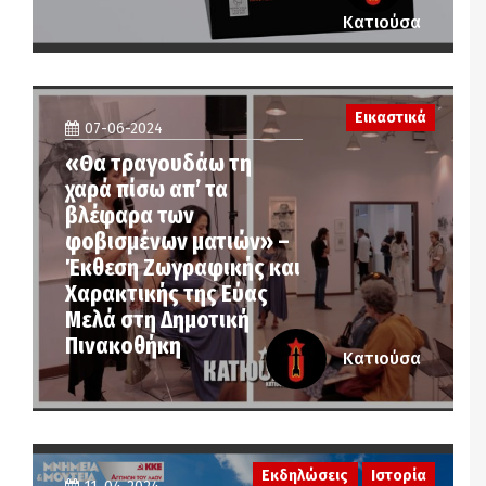
Κατιούσα
Εικαστικά
07-06-2024
«Θα τραγουδάω τη
χαρά πίσω απ’ τα
βλέφαρα των
φοβισμένων ματιών» –
Έκθεση Ζωγραφικής και
Χαρακτικής της Εύας
Μελά στη Δημοτική
Πινακοθήκη
Κατιούσα
Εκδηλώσεις
Ιστορία