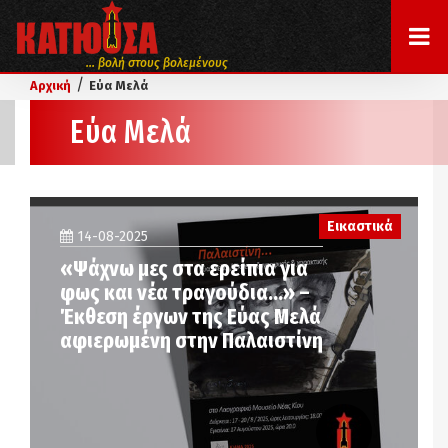
... βολή στους βολεμένους
/
Αρχική
Εύα Μελά
Εύα Μελά
Εικαστικά
14-08-2025
«Ψάχνω μες στα ερείπια για
φως και νέα τραγούδια…» –
Έκθεση έργων της Εύας Μελά
αφιερωμένη στην Παλαιστίνη