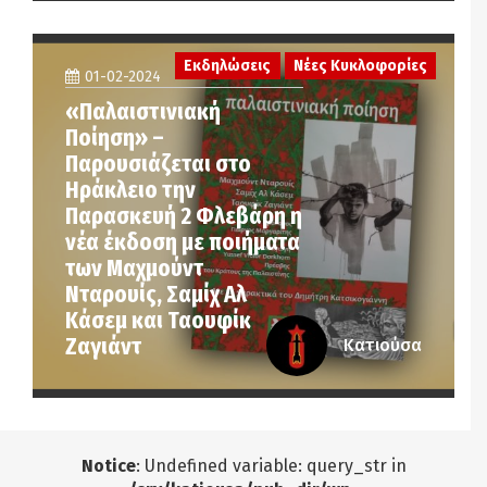
Εκδηλώσεις
Νέες Κυκλοφορίες
01-02-2024
«Παλαιστινιακή
Ποίηση» –
Παρουσιάζεται στο
Ηράκλειο την
Παρασκευή 2 Φλεβάρη η
νέα έκδοση με ποιήματα
των Μαχμούντ
Νταρουίς, Σαμίχ Αλ
Κάσεμ και Ταουφίκ
Ζαγιάντ
Κατιούσα
Notice
: Undefined variable: query_str in