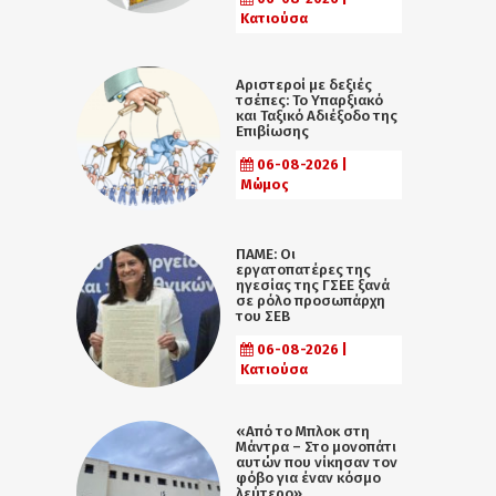
Κατιούσα
Αριστεροί με δεξιές
τσέπες: Το Υπαρξιακό
και Ταξικό Αδιέξοδο της
Επιβίωσης
06-08-2026 |
Μώμος
ΠΑΜΕ: Οι
εργατοπατέρες της
ηγεσίας της ΓΣΕΕ ξανά
σε ρόλο προσωπάρχη
του ΣΕΒ
06-08-2026 |
Κατιούσα
«Από το Μπλοκ στη
Μάντρα – Στο μονοπάτι
αυτών που νίκησαν τον
φόβο για έναν κόσμο
λεύτερο»