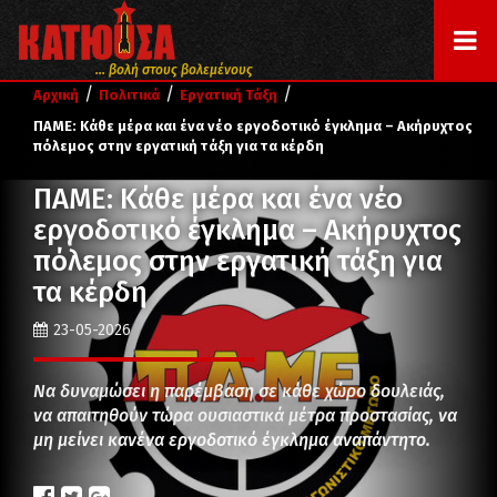
... βολή στους βολεμένους
/
/
/
Αρχική
Πολιτικά
Εργατική Τάξη
ΠΑΜΕ: Κάθε μέρα και ένα νέο εργοδοτικό έγκλημα – Ακήρυχτος
πόλεμος στην εργατική τάξη για τα κέρδη
ΠΑΜΕ: Κάθε μέρα και ένα νέο
εργοδοτικό έγκλημα – Ακήρυχτος
πόλεμος στην εργατική τάξη για
τα κέρδη
23-05-2026
Να δυναμώσει η παρέμβαση σε κάθε χώρο δουλειάς,
να απαιτηθούν τώρα ουσιαστικά μέτρα προστασίας, να
μη μείνει κανένα εργοδοτικό έγκλημα αναπάντητο.