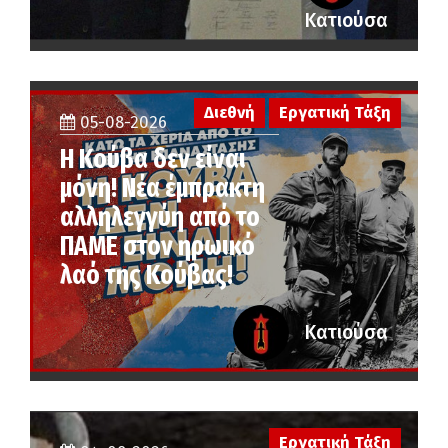
Κατιούσα
Διεθνή
Εργατική Τάξη
05-08-2026
Η Κούβα δεν είναι
μόνη! Νέα έμπρακτη
αλληλεγγύη από το
ΠΑΜΕ στον ηρωικό
λαό της Κούβας!
Κατιούσα
Εργατική Τάξη