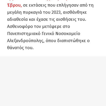
Έβρου,
σε εκτάσεις που επλήγησαν από τη
μεγάλη πυρκαγιά του 2023, αισθάνθηκε
αδιαθεσία και έχασε τις αισθήσεις του.
Ασθενοφόρο τον μετέφερε στο
Πανεπιστημιακό Γενικό Νοσοκομείο
Αλεξανδρούπολης, όπου διαπιστώθηκε ο
θάνατός του.
Δευτέρα 18 Μάη
— Ένας
52χρονος μόνιμος τεχνικός του
ΔΕΔΔΗΕ
, χτυπήθηκε από μέση τάση, με
αποτέλεσμα να χάσει τη ζωή του κατά τη
διάρκεια εργασιών συντήρησης σε υπαίθριο
υποσταθμό του ΔΕΔΔΗΕ, στα Κάτω Πατήσια.