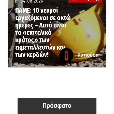
04-08-2026
ΠΑΜΕ: 10 νεκροί
εργαζόμενοι σε οκτώ
ημέρες – Αυτό είναι
το «επιτελικό
κράτος» των
εκμεταλλευτών και
των κερδών!
Κατιούσα
Πρόσφατα