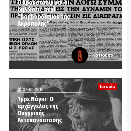
Ο Χρουστσόφ και οι
δηλώσεις περί
“βομβαρδισμού της
Ακρόπολης”
Κατιούσα
Ιστορία
07-06-2018
Ίμρε Νάγκι- Ο
αρχάγγελος της
Ουγγρικής
Αντεπανάστασης