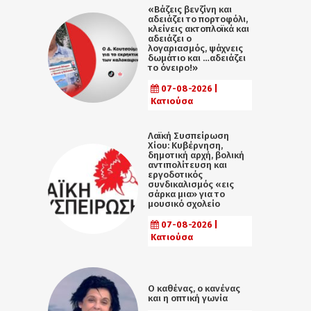
«Βάζεις βενζίνη και
αδειάζει το πορτοφόλι,
κλείνεις ακτοπλοϊκά και
αδειάζει ο
λογαριασμός, ψάχνεις
δωμάτιο και …αδειάζει
το όνειρο!»
07-08-2026 |
Κατιούσα
Λαϊκή Συσπείρωση
Χίου: Κυβέρνηση,
δημοτική αρχή, βολική
αντιπολίτευση και
εργοδοτικός
συνδικαλισμός «εις
σάρκα μια» για το
μουσικό σχολείο
07-08-2026 |
Κατιούσα
Ο καθένας, ο κανένας
και η οπτική γωνία