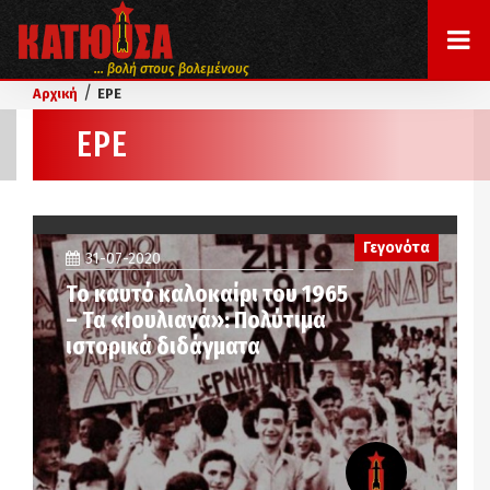
... βολή στους βολεμένους
/
Αρχική
ΕΡΕ
ΕΡΕ
Γεγονότα
31-07-2020
Το καυτό καλοκαίρι του 1965
– Τα «Ιουλιανά»: Πολύτιμα
ιστορικά διδάγματα