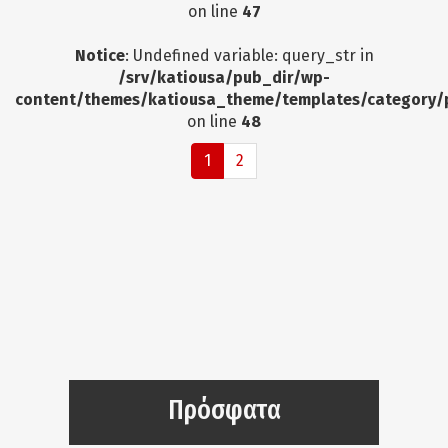
on line
47
Notice
: Undefined variable: query_str in
/srv/katiousa/pub_dir/wp-
content/themes/katiousa_theme/templates/category/
on line
48
1
2
Πρόσφατα