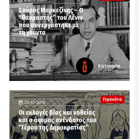
04-01-2019
Σπύρος Μαρκεζίνης – Ο
“θαυμαστής” του Λένιν
που συνεργάστηκε με
τη χούντα
Κατιούσα
Γεγονότα
30-10-2018
Οι εκλογές βίας και νοθείας
και ο όψιμος ανένδοτος του
“Γέρου της Δημοκρατίας”