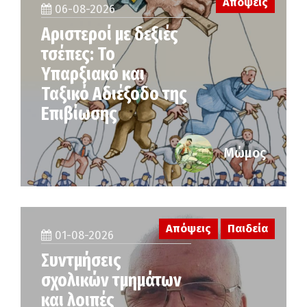
Απόψεις
06-08-2026
Αριστεροί με δεξιές
τσέπες: Το
Υπαρξιακό και
Ταξικό Αδιέξοδο της
Επιβίωσης
Μώμος
Απόψεις
Παιδεία
01-08-2026
Συντμήσεις
σχολικών τμημάτων
και λοιπές