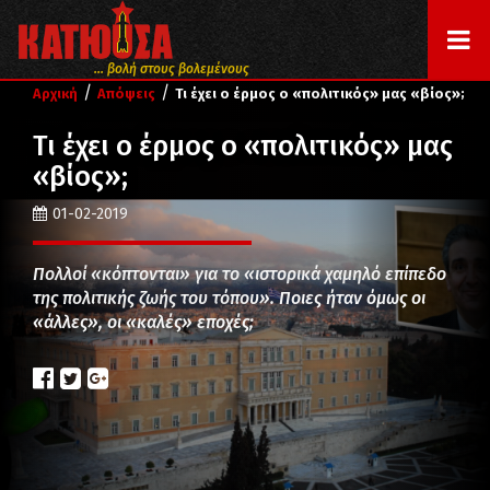
... βολή στους βολεμένους
/
/
Αρχική
Απόψεις
Τι έχει ο έρμος ο «πολιτικός» μας «βίος»;
Τι έχει ο έρμος ο «πολιτικός» μας
«βίος»;
01-02-2019
Πολλοί «κόπτονται» για το «ιστορικά χαμηλό επίπεδο
της πολιτικής ζωής του τόπου». Ποιες ήταν όμως οι
«άλλες», οι «καλές» εποχές;