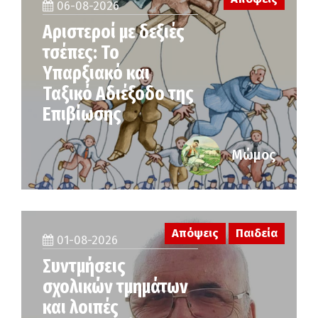
06-08-2026
Αριστεροί με δεξιές
τσέπες: Το
Υπαρξιακό και
Ταξικό Αδιέξοδο της
Επιβίωσης
Μώμος
Απόψεις
Παιδεία
01-08-2026
Συντμήσεις
σχολικών τμημάτων
και λοιπές