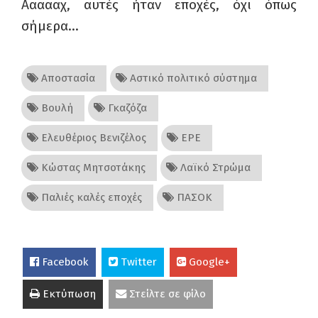
Αααααχ, αυτές ήταν εποχές, όχι όπως
σήμερα…
Αποστασία
Αστικό πολιτικό σύστημα
Βουλή
Γκαζόζα
Ελευθέριος Βενιζέλος
ΕΡΕ
Κώστας Μητσοτάκης
Λαϊκό Στρώμα
Παλιές καλές εποχές
ΠΑΣΟΚ
Facebook
Twitter
Google+
Εκτύπωση
Στείλτε σε φίλο