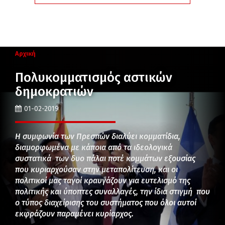
Αρχική
Πολυκομματισμός αστικών
δημοκρατιών
01-02-2019
Η συμφωνία των Πρεσπών διαλύει κομματίδια,
διαμορφωμένα με κάποια από τα ιδεολογικά
συστατικά των δυο πάλαι ποτέ κομμάτων εξουσίας
που κυριαρχούσαν στην μεταπολίτευση, και οι
πολιτικοί μας ταγοί κραυγάζουν για ευτελισμό της
πολιτικής και ύποπτες συναλλαγές, την ίδια στιγμή που
ο τύπος διαχείρισης του συστήματος που όλοι αυτοί
εκφράζουν παραμένει κυρίαρχος.