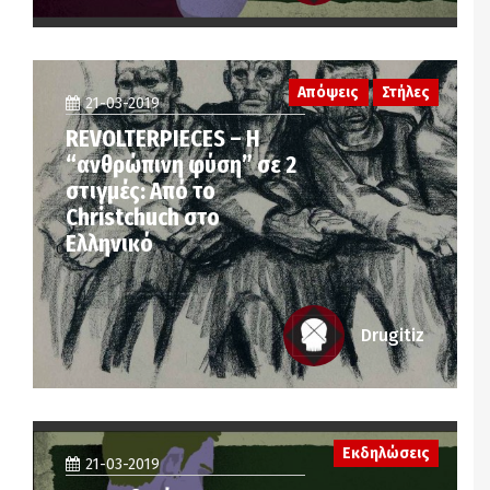
Απόψεις
Στήλες
21-03-2019
REVOLTERPIECES – H
“ανθρώπινη φύση” σε 2
στιγμές: Από το
Christchuch στο
Ελληνικό
Drugitiz
Εκδηλώσεις
21-03-2019