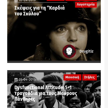
10-04-2019
Λογοτεχνία
Σκέψεις για τη “Καρδιά
του Σκύλου”
Drugitiz
Μουσική
Στήλες
01-04-2019
Dysfunctional Attitude: 5+1
τραγούδια για τους Μαύρους
Πάνθηρες