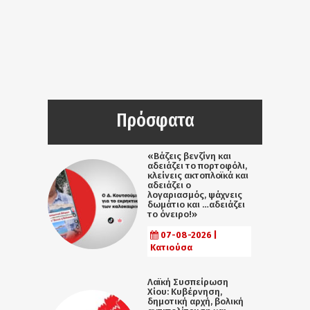
Πρόσφατα
«Βάζεις βενζίνη και
αδειάζει το πορτοφόλι,
κλείνεις ακτοπλοϊκά και
αδειάζει ο
λογαριασμός, ψάχνεις
δωμάτιο και …αδειάζει
το όνειρο!»
07-08-2026 |
Κατιούσα
Λαϊκή Συσπείρωση
Χίου: Κυβέρνηση,
δημοτική αρχή, βολική