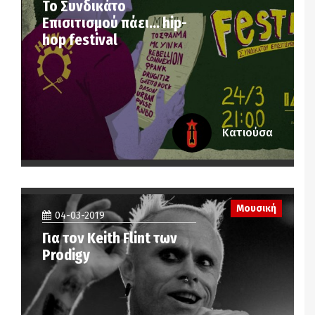
Το Συνδικάτο
Επισιτισμού πάει… hip-
hop festival
Κατιούσα
Μουσική
04-03-2019
Για τον Keith Flint των
Prodigy