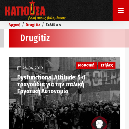
... βολή στους βολεμένους
/
/
Αρχική
Drugitiz
Σελίδα 4
Drugitiz
Μουσική
Στήλες
26-04-2019
Dysfunctional Attitude: 5+1
τραγούδια για την ιταλική
Εργατική Αυτονομία