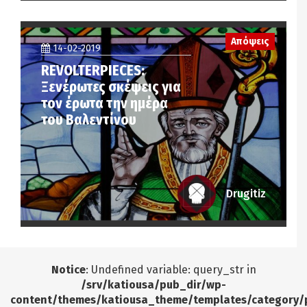
Απόψεις
14-02-2019
REVOLTERPIECES:
Ξενέρωτες σκέψεις για
τον έρωτα την ημέρα
του Βαλεντίνου
Drugitiz
Notice
: Undefined variable: query_str in
/srv/katiousa/pub_dir/wp-
content/themes/katiousa_theme/templates/category/