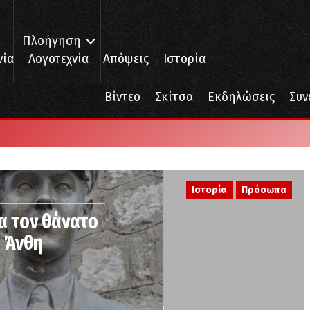
Πλοήγηση
νία
Λογοτεχνία
Απόψεις
Ιστορία
Βίντεο
Σκίτσα
Εκδηλώσεις
Συν
Ιστορία
Πρόσωπα
α τον θάνατο
 Άνθη