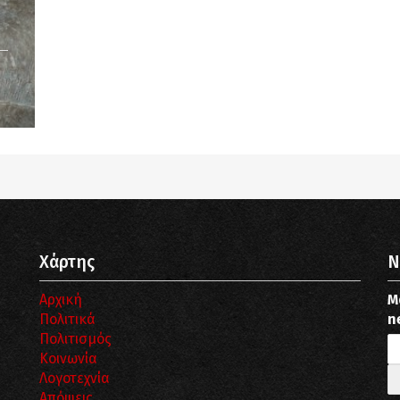
Notice
: Undefined offset: 9 in
/srv/katiousa/pub_dir/wp-includes/class-wp-
query.php
on line
3403
Χάρτης
N
Αρχική
Μ
Πολιτικά
n
Πολιτισμός
Κοινωνία
Λογοτεχνία
Απόψεις