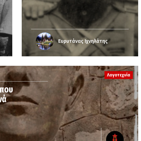
Ευρυτάνας Ιχνηλάτης
Λογοτεχνία
 που
νά