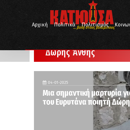
Αρχική
Πολιτικά
Πολιτισμός
Κοινω
... βολή στους βολεμένους
/
Αρχική
Δώρης Άνθης
Δώρης Άνθης
04-01-2025
Μια σημαντική μαρτυρία γι
του Ευρυτάνα ποιητή Δώρη