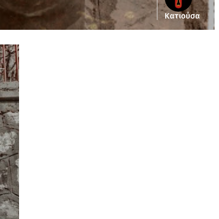
Κατιούσα
Notice
: Undefined offset: 5 in
/srv/katiousa/pub_dir/wp-includes/class-wp-
query.php
on line
3403
Notice
: Undefined offset: 6 in
/srv/katiousa/pub_dir/wp-includes/class-wp-
query.php
on line
3403
Notice
: Undefined offset: 7 in
/srv/katiousa/pub_dir/wp-includes/class-wp-
query.php
on line
3403
Notice
: Undefined offset: 8 in
/srv/katiousa/pub_dir/wp-includes/class-wp-
query.php
on line
3403