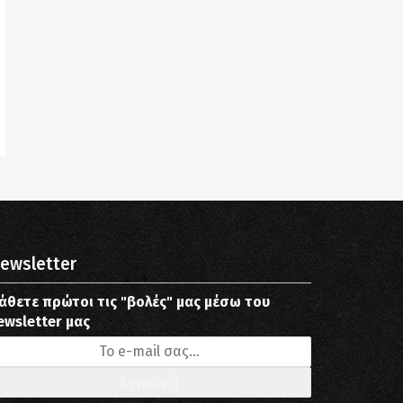
ewsletter
άθετε πρώτοι τις "βολές" μας μέσω του
ewsletter μας