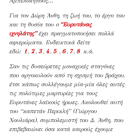
Αμπελόκηπους…
Για τον Δώρη Άνθη, τη ζωή του, το έργο του
και τη θυσία του ο
“Ευρυτάνας
ιχνηλάτης”
έχει πραγματοποιήσει πολλά
αφιερώματα. Ενδεικτικά δείτε
εδώ:
1
,
2
,
3
,
4
,
5
,
6
,
7
,
8
κ.ά.
Σαν τις δυσεύρετες μοναχικές σταγόνες
που αργοκυλούν από τη σχισμή του βράχου,
έτσι κάπως συλλέγουμε μία-μία όλες αυτές
τις πολύτιμες μαρτυρίες για τους
Ευρυτάνες λαϊκούς ήρωες.
Ακολουθεί αυτή
του “καπετάν Περικλή” (Γιώργου
Χουλιάρα), συμπολεμιστή του Δ. Άνθη, που
επιβεβαιώνει όσα κατά καιρούς έχουμε