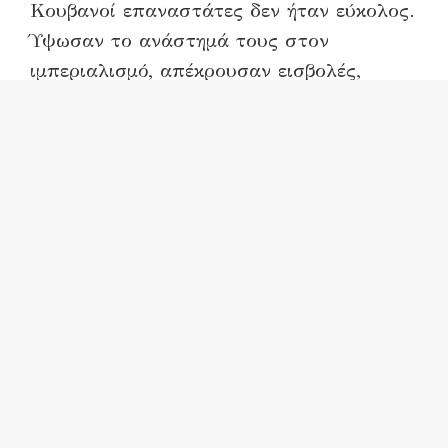
Κουβανοί επαναστάτες δεν ήταν εύκολος.
Ύψωσαν το ανάστημά τους στον
ιμπεριαλισμό, απέκρουσαν εισβολές,
επέζησαν από ιμπεριαλιστικές επεμβάσεις
και επιθέσεις και αντιστάθηκαν στον
εγκληματικό οικονομικό, εμπορικό και
χρηματοπιστωτικό αποκλεισμό που
επέβαλαν οι Ηνωμένες Πολιτείες εδώ και
περισσότερο από 60 χρόνια. Η
αποφασιστική πολύχρονη αντίστασή του
κουβανικού αποτελεί απάντηση στη
βάρβαρη επίθεση εναντίον της Κούβας,
μεταξύ άλλων και με την ένταξη της
χώρας στον απαράδεκτο και αυθαίρετο
κατάλογο των ΗΠΑ με τα «κράτη