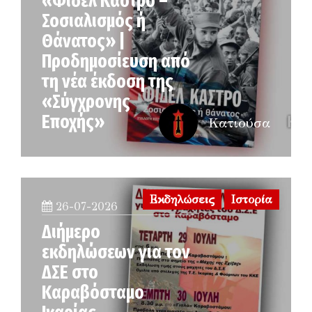
«Φιδέλ Κάστρο –
Σοσιαλισμός ή
Θάνατος» |
Προδημοσίευση από
τη νέα έκδοση της
«Σύγχρονης
Εποχής»
Κατιούσα
Εκδηλώσεις
Ιστορία
26-07-2026
Διήμερο
εκδηλώσεων για τον
ΔΣΕ στο
Καραβόσταμο