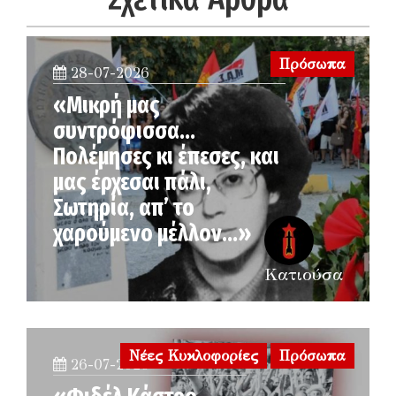
Πρόσωπα
28-07-2026
«Μικρή μας
συντρόφισσα…
Πολέμησες κι έπεσες, και
μας έρχεσαι πάλι,
Σωτηρία, απ’ το
χαρούμενο μέλλον…»
Κατιούσα
Νέες Κυκλοφορίες
Πρόσωπα
26-07-2026