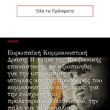
Όλα τα Πρόσφατα
Αρχική
Ευρωπαϊκή Κομμουνιστική
Δράση: Η πείρα της Κουβανικής
επανάστασης να αξιοποιηθεί
για την υπεράσπιση της
ιστορίας και της προσφοράς του
κομμουνιστικού κινήματος, για
την ενίσχυση του
προλεταριακού διεθνισμού, την
πάλη για το σοσιαλισμό