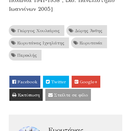
Πολωνία 1941-1958″, εκδ. Πανεπιστήμιο
Ιωαννίνων 2005}
Γιώργος Χουλιάρας
Δώρης Άνθης
Ευρυτάνας Ιχνηλάτης
Ευρυτανία
Περικλής
Facebook
Twitter
Google+
Εκτύπωση
Στείλτε σε φίλο
Ευρυτάνας