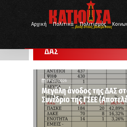
Αρχική
Πολιτικά
Πολιτισμός
Κοινω
... βολή στους βολεμένους
/
Αρχική
ΔΑΣ
ΔΑΣ
19-04-2026
Μεγάλη άνοδος της ΔΑΣ στ
Συνέδριο της ΓΣΕΕ (Αποτελ