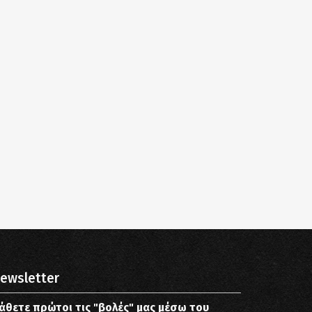
ewsletter
άθετε πρώτοι τις "βολές" μας μέσω του