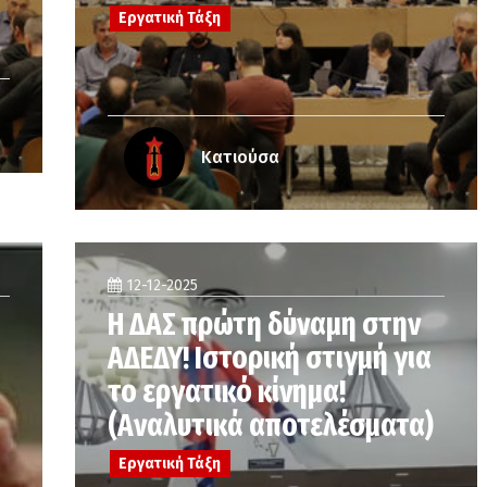
Εργατική Τάξη
Κατιούσα
12-12-2025
Η ΔΑΣ πρώτη δύναμη στην
ΑΔΕΔΥ! Ιστορική στιγμή για
το εργατικό κίνημα!
(Αναλυτικά αποτελέσματα)
Εργατική Τάξη