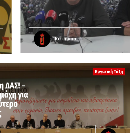
Κατιούσα
Εργατική Τάξη
η ΔΑΣ! –
 μάχη για
ύτερο
ς