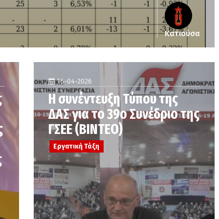
Κατιούσα
16-04-2026
ς
Η συνέντευξη Τύπου της
ΔΑΣ για το 39ο Συνέδριο της
ς
ΓΣΕΕ (ΒΙΝΤΕΟ)
Εργατική Τάξη
ς