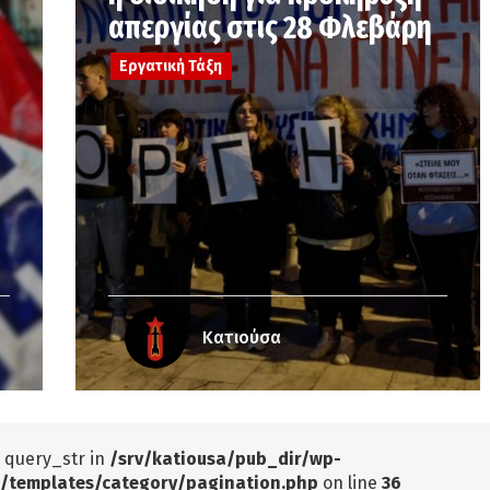
απεργίας στις 28 Φλεβάρη
Εργατική Τάξη
Κατιούσα
: query_str in
/srv/katiousa/pub_dir/wp-
/templates/category/pagination.php
on line
36