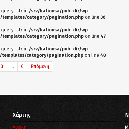
: query_str in
/srv/katiousa/pub_dir/wp-
/templates/category/pagination.php
on line
36
: query_str in
/srv/katiousa/pub_dir/wp-
/templates/category/pagination.php
on line
47
: query_str in
/srv/katiousa/pub_dir/wp-
/templates/category/pagination.php
on line
48
3
...
6
Επόμενη
Χάρτης
N
Αρχική
Μ