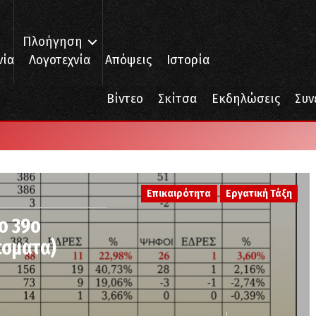
Πλοήγηση
νία
Λογοτεχνία
Απόψεις
Ιστορία
Βίντεο
Σκίτσα
Εκδηλώσεις
Συν
Επικαιρότητα
Εργατική Τάξη
ο 39ο
έσματα)