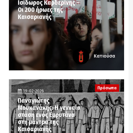
Ισίδωρος Καρδερίνης –
Οι 200 ήρωες της
Καισαριανής
Κατιούσα
Πρόσωπα
19-02-2026
Παναγιώτης
Μουκανάκης: Η γενναία
στάση ενός Ευρυτάνα
στη μάντρα της
Καισαριανής