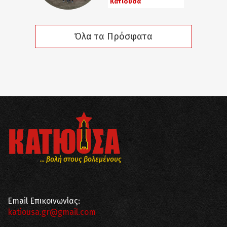
Κατιούσα
Όλα τα Πρόσφατα
... βολή στους βολεμένους
Email Επικοινωνίας:
katiousa.gr@gmail.com