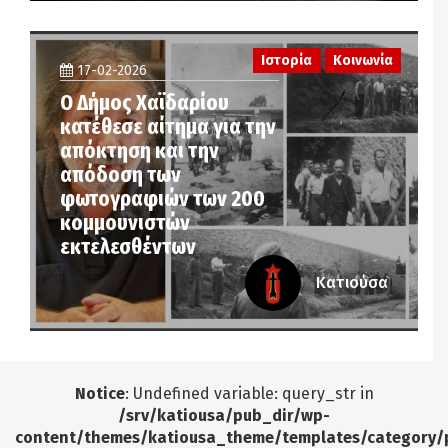
Ιστορία
Κοινωνία
17-02-2026
Ο Δήμος Χαϊδαρίου
κατέθεσε αίτημα για την
απόκτηση και την
απόδοση των
φωτογραφιών των 200
κομμουνιστών
εκτελεσθέντων
Κατιούσα
Notice
: Undefined variable: query_str in
/srv/katiousa/pub_dir/wp-
content/themes/katiousa_theme/templates/category/