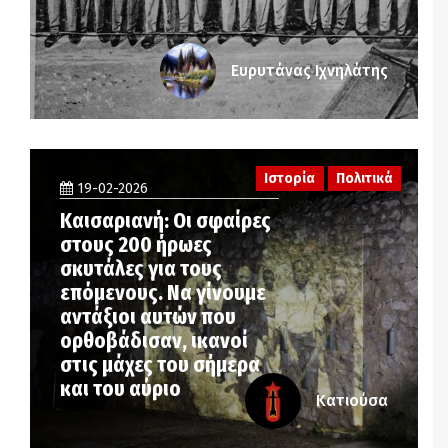
Ευρυτάνας Ιχνηλάτης
Ιστορία
Πολιτικά
19-02-2026
Καισαριανή: Οι σφαίρες
στους 200 ήρωες
σκυτάλες για τους
επόμενους. Να γίνουμε
αντάξιοι αυτών που
ορθοβάδισαν, ικανοί
στις μάχες του σήμερα
και του αύριο
Κατιούσα