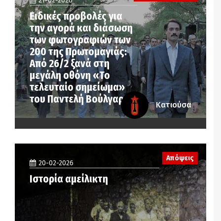
21-02-2026
Ειδικές προβολές για
την αγορά και διάσωση
των φωτογραφιών των
200 της Πρωτομαγιάς:
Από 26/2 ξανά στη
μεγάλη οθόνη «Το
τελευταίο σημείωμα»
του Παντελή Βούλγαρη
Κατιούσα
Απόψεις
20-02-2026
Ιστορία αμείλικτη