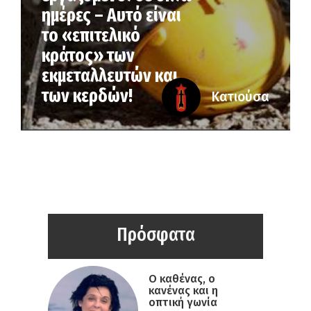
ημέρες – Αυτό είναι
το «επιτελικό
κράτος» των
εκμεταλλευτών και
των κερδών!
Κατιούσα
Πρόσφατα
Ο καθένας, ο
κανένας και η
οπτική γωνία