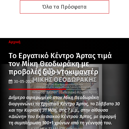
Όλα τα Πρόσφατα
Αρχική
Το Εργατικό Κέντρο Άρτας τιμά
τον Μίκη Θεοδωράκη με
προβολές δύο ντοκιμαντέρ
30-05-2026
Διήμερο αφιερωμένο στον Μίκη Θεοδωράκη
διοργανώνει το Εργατικό Κέντρο Άρτας, το Σάββατο 30
και την Κυριακή 31 Μάη, στις 7 μ.μ., στην αίθουσα
«Διώνη» του Εκθεσιακού Κέντρου Άρτας, με αφορμή
τη συμπλήρωση 100+1 χρόνων από τη γέννησή του.