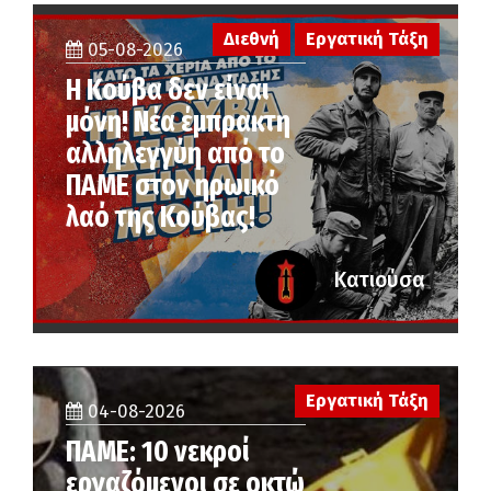
Διεθνή
Εργατική Τάξη
05-08-2026
Η Κούβα δεν είναι
μόνη! Νέα έμπρακτη
αλληλεγγύη από το
ΠΑΜΕ στον ηρωικό
λαό της Κούβας!
Κατιούσα
Εργατική Τάξη
04-08-2026
ΠΑΜΕ: 10 νεκροί
εργαζόμενοι σε οκτώ