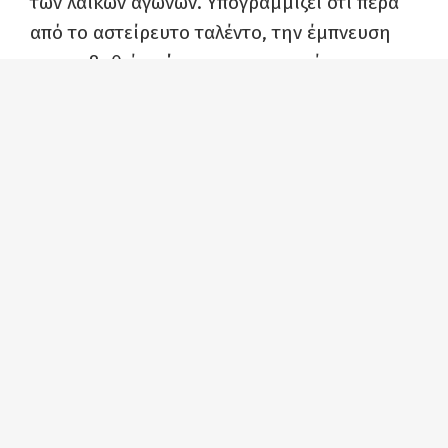
των λαϊκών αγώνων. Υπογραμμίζει ότι πέρα
από το αστείρευτο ταλέντο, την έμπνευση
και τη βαθιά γνώση του αντικειμένου του,
τον Μίκη Θεοδωράκη χαρακτήριζε η
συμμετοχή του στους αγώνες του λαού και
της εργατικής τάξης, για την οποία
τιμωρήθηκε με εξορίες και φυλακές.
Το Σάββατο 30 Μάη, στις 7 μ.μ., θα
προβληθεί το ντοκιμαντέρ «Το χρώμα της
ελευθερίας – Ιχνογραφώντας τα νεανικά
χρόνια του συνθέτη 1925-1950». Την Κυριακή
31 Μάη, επίσης στις 7 μ.μ., θα προβληθεί το
δεύτερο ντοκιμαντέρ, με τίτλο «Ο συνθέτης
των ποιητών και των οραμάτων 1950-
σήμερα».