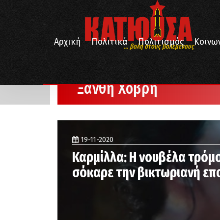
Αρχική
Πολιτικά
Πολιτισμός
Κοινω
... βολή στους βολεμένους
/
Αρχική
Ξανθή Χόβρη
Ξανθή Χόβρη
19-11-2020
Καρμίλλα: Η νουβέλα τρόμ
σόκαρε την βικτωριανή επ