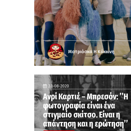
Ματριόσκα Η Κόκκινη
22-08-2020
Ανρί Καρτιέ – Μπρεσόν: ’’Η
φωτογραφία είναι ένα
στιγμαίο σκίτσο. Είναι η
απάντηση και η ερώτηση’’