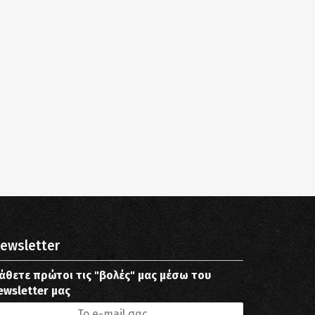
ewsletter
άθετε πρώτοι τις "βολές" μας μέσω του
ewsletter μας