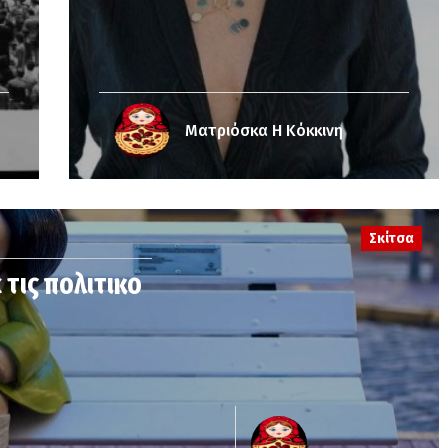
Ματριόσκα Η Κόκκινη
Σκίτσα
 τις πολιτικο