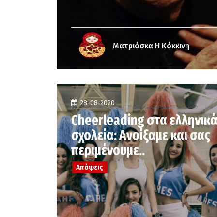
Ματριόσκα Η Κόκκινη
28-08-2020
Cheerleading στα ελληνικ
σχολεία: Ανοίξαμε και σας
περιμένουμε..
Απόψεις