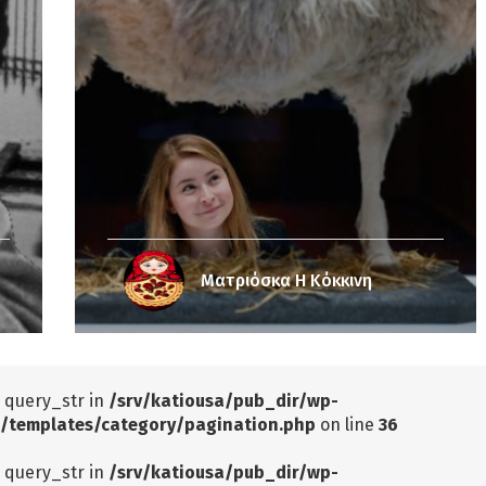
Ματριόσκα Η Κόκκινη
: query_str in
/srv/katiousa/pub_dir/wp-
/templates/category/pagination.php
on line
36
: query_str in
/srv/katiousa/pub_dir/wp-