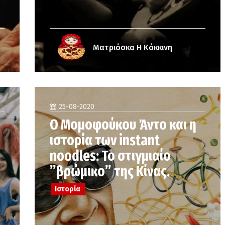
Ματριόσκα Η Κόκκινη
25-08-2020
ά
Ο Μομοφούκου Άντο και η
ιστορία των instant
noodles: Το στιγμιαίο
”βρώμικο” της Κίνας.
Ιστορία