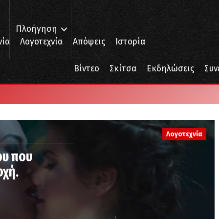
Πλοήγηση
νία
Λογοτεχνία
Απόψεις
Ιστορία
Βίντεο
Σκίτσα
Εκδηλώσεις
Συν
Λογοτεχνία
ου που
οχή.