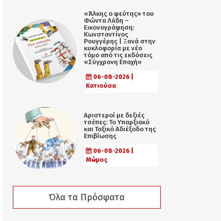
«Άλκης ο ψεύτης» του
Φώντα Λάδη –
Εικονογράφηση:
Κωνσταντίνος
Ρουγγέρης | Ξανά στην
κυκλοφορία με νέο
τόμο από τις εκδόσεις
«Σύγχρονη Εποχή»
06-08-2026 |
Κατιούσα
Αριστεροί με δεξιές
τσέπες: Το Υπαρξιακό
και Ταξικό Αδιέξοδο της
Επιβίωσης
06-08-2026 |
Μώμος
Όλα τα Πρόσφατα