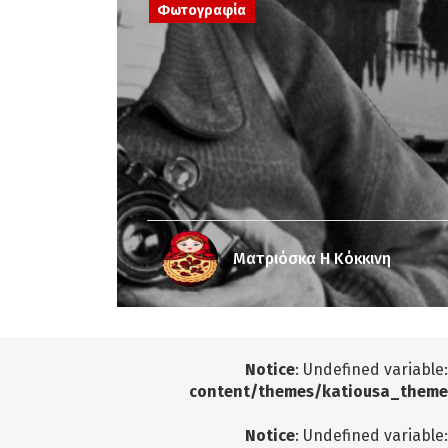
Φωτογραφία
Ματριόσκα Η Κόκκινη
Notice
: Undefined variable
content/themes/katiousa_theme
Notice
: Undefined variable