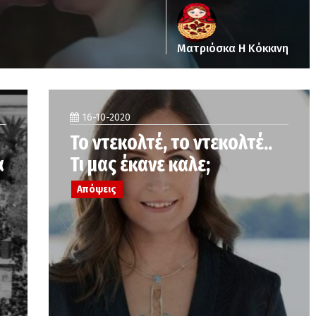
Ματριόσκα Η Κόκκινη
16-10-2020
Το ντεκολτέ, το ντεκολτέ..
α
Τι μας έκανε καλε;
Απόψεις