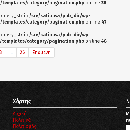
/templates/category/pagination.php
on line
36
: query_str in
/srv/katiousa/pub_dir/wp-
/templates/category/pagination.php
on line
47
: query_str in
/srv/katiousa/pub_dir/wp-
/templates/category/pagination.php
on line
48
3
...
26
Επόμενη
Χάρτης
N
Αρχική
Μ
Πολιτικά
n
Πολιτισμός