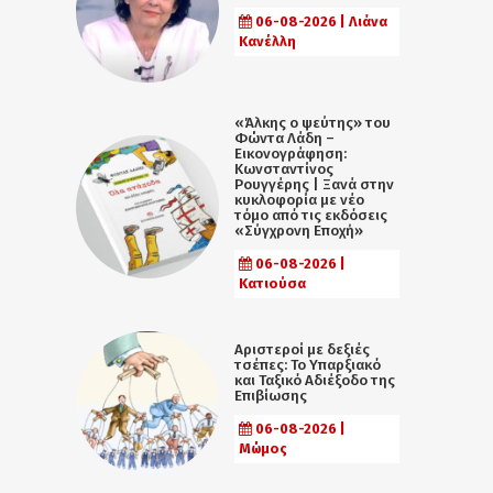
06-08-2026 | Λιάνα
Κανέλλη
«Άλκης ο ψεύτης» του
Φώντα Λάδη –
Εικονογράφηση:
Κωνσταντίνος
Ρουγγέρης | Ξανά στην
κυκλοφορία με νέο
τόμο από τις εκδόσεις
«Σύγχρονη Εποχή»
06-08-2026 |
Κατιούσα
Αριστεροί με δεξιές
τσέπες: Το Υπαρξιακό
και Ταξικό Αδιέξοδο της
Επιβίωσης
06-08-2026 |
Μώμος