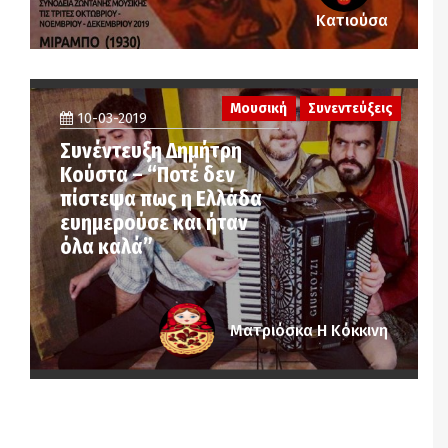
Κατιούσα
Μουσική
Συνεντεύξεις
10-03-2019
Συνέντευξη Δημήτρη
Κούστα – “Ποτέ δεν
πίστεψα πως η Ελλάδα
ευημερούσε και ήταν
όλα καλά”
Ματριόσκα Η Κόκκινη
Notice
: Undefined offset: 2 in