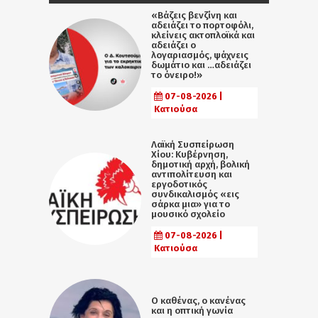
«Βάζεις βενζίνη και
αδειάζει το πορτοφόλι,
κλείνεις ακτοπλοϊκά και
αδειάζει ο
λογαριασμός, ψάχνεις
δωμάτιο και …αδειάζει
το όνειρο!»
07-08-2026 |
Κατιούσα
Λαϊκή Συσπείρωση
Χίου: Κυβέρνηση,
δημοτική αρχή, βολική
αντιπολίτευση και
εργοδοτικός
συνδικαλισμός «εις
σάρκα μια» για το
μουσικό σχολείο
07-08-2026 |
Κατιούσα
Ο καθένας, ο κανένας
και η οπτική γωνία