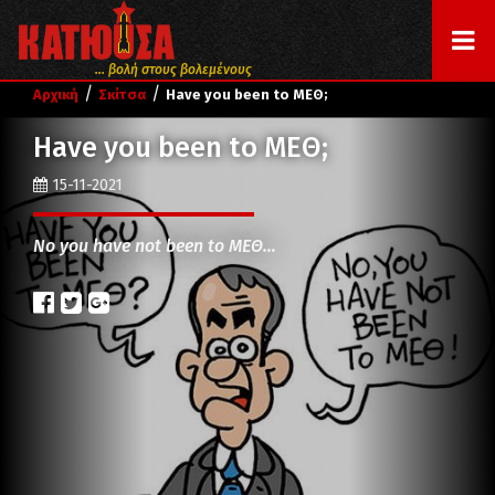
... βολή στους βολεμένους
/
/
Αρχική
Σκίτσα
Have you been to ΜΕΘ;
Have you been to ΜΕΘ;
15-11-2021
No you have not been to ΜΕΘ…