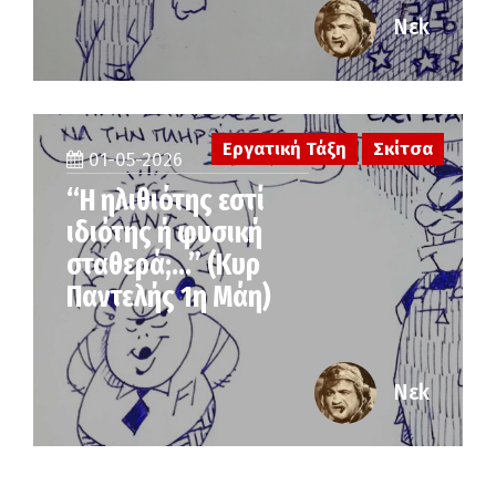
Νεk
Εργατική Τάξη
Σκίτσα
01-05-2026
“Η ηλιθιότης εστί
ιδιότης ή φυσική
σταθερά;…” (Κυρ
Παντελής 1η Μάη)
Νεk