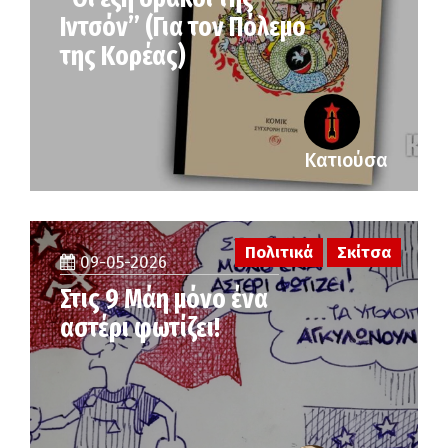
Ιντσόν” (Για τον Πόλεμο
της Κορέας)
Κατιούσα
Πολιτικά
Σκίτσα
09-05-2026
Στις 9 Μάη μόνο ένα
αστέρι φωτίζει!