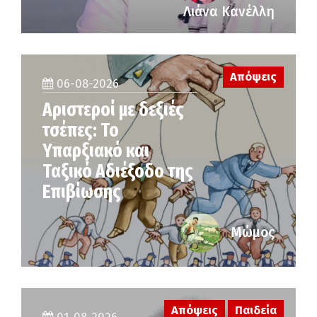
Λιάνα Κανέλλη
Απόψεις
06-08-2026
Αριστεροί με δεξιές
τσέπες: Το
Υπαρξιακό και
Ταξικό Αδιέξοδο της
Επιβίωσης
Μώμος
Απόψεις
Παιδεία