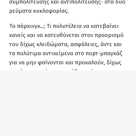
συμπολίτευσης και αντιπολίτευσης- στα δύο
ρεύματα κυκλοφορίας.
Το πάρκινγκ..; Τι πολυτέλεια να κατεβαίνει
κανείς και να κατευθύνεται στον προορισμό
του δίχως κλειδώματα, ασφάλειες, άντε και
τα πολύτιμα αντικείμενα στο πορτ-μπαγκάζ
για να μην φαίνονται και προκαλούν, δίχως
την έγνοια πού να το αράξει πού να το
στριμώξει (και να ‘χει και λίγη σκιά, έτσι για
να μη βράζει βρε αδερφέ ύστερ’ από μισή
ώρα…).
Ε… να προσθέσουμε ως άλλοι Σκρουτζ και τα
κάθε είδους “αυτοκινούμενα” κόστη..; Μια
παράνομη προσπέραση, μια ταχύτητα πέραν