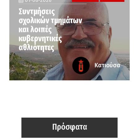
01-08-2026
Συντμήσεις
σχολικών τμημάτων
και λοιπές
κυβερνητικές
αθλιότητες
Κατιούσα
Πρόσφατα