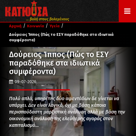
... βολή στους βολεμένους
/
/
/
Αρχική
Κοινωνία
Υγεία
Δούρειος Ίππος (Πώς το ΕΣΥ παραδόθηκε στα ιδιωτικά
συμφέροντα)
Δούρειος Ίππος (Πώς το ΕΣΥ
παραδόθηκε στα ιδιωτικά
συμφέροντα)
09-07-2026
Πολύ απλά, υπηρέτης δύο αφεντάδων δε γίνεται να
υπάρχει. Δεν είναι λογικό, όχι με βάση κάποια
περισπούδαστη μαρξιστική ανάλυση αλλά με βάση την
οικονομική ανάλυση της ελεύθερης αγοράς στον
καπιταλισμό…