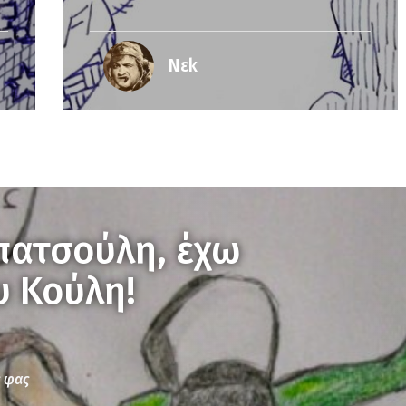
Νεk
πατσούλη, έχω
υ Κούλη!
ς φας