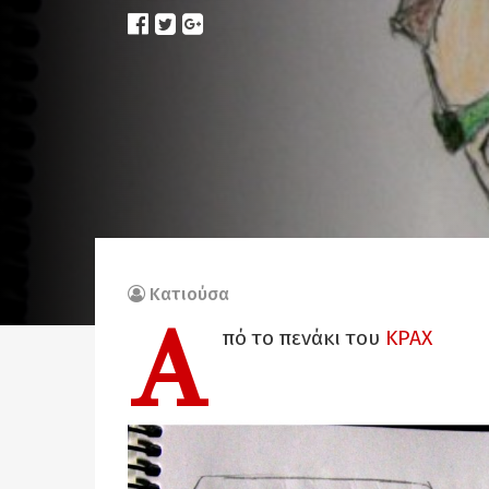
Κατιούσα
Α
πό το πενάκι του
ΚΡΑΧ