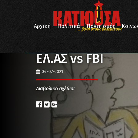
Αρχική
Πολιτικά
Πολιτισμός
Κοινω
... βολή στους βολεμένους
/
/
Αρχική
Σκίτσα
ΕΛ.ΑΣ vs FBI
ΕΛ.ΑΣ vs FBI
04-07-2021
Διαβολικό σχέδιο!