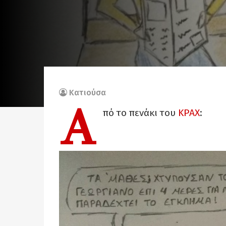
Κατιούσα
Α
πό το πενάκι του
ΚΡΑΧ
: