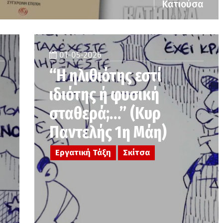
Κατιούσα
01-05-2026
“Η ηλιθιότης εστί
ιδιότης ή φυσική
σταθερά;…” (Κυρ
Παντελής 1η Μάη)
Εργατική Τάξη
Σκίτσα