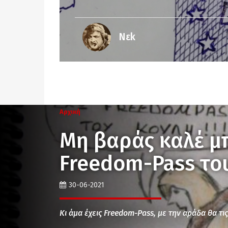
Νεk
Αρχική
Μη βαράς καλέ μ
Freedom-Pass το
30-06-2021
Κι άμα έχεις Freedom-Pass, με την αράδα θα τι