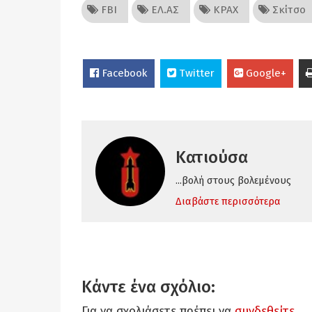
FBI
ΕΛ.ΑΣ
ΚΡΑΧ
Σκίτσο
Facebook
Twitter
Google+
Κατιούσα
...βολή στους βολεμένους
Διαβάστε περισσότερα
Κάντε ένα σχόλιο:
Για να σχολιάσετε πρέπει να
συνδεθείτε
.