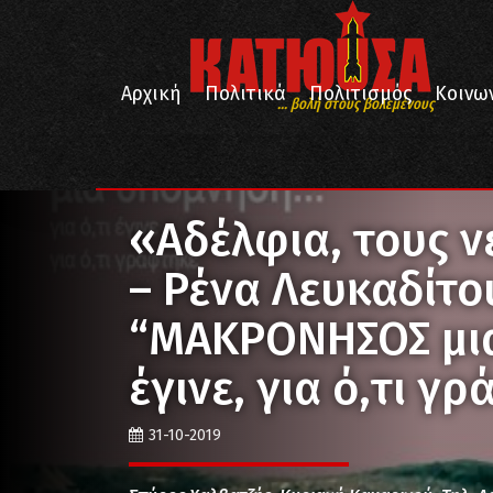
Αρχική
Πολιτικά
Πολιτισμός
Κοινω
... βολή στους βολεμένους
/
/
/
Αρχική
Πολιτισμός
Βιβλίο
Νέες Κυκλοφορίες
«Αδέλφια, τους νεκρούς μην ξεχνάτε» – Ρένα Λευκαδ
«Αδέλφια, τους ν
– Ρένα Λευκαδίτο
“ΜΑΚΡΟΝΗΣΟΣ μια 
έγινε, για ό,τι γ
31-10-2019