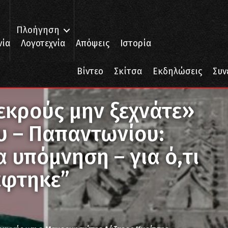
Πλοήγηση
νία
Λογοτεχνία
Απόψεις
Ιστορία
/
Βίντεο
Σκίτσα
Εκδηλώσεις
Συν
ίτου – Παπαντωνίου: “ΜΑΚΡΟΝΗΣΟΣ μια υπόμνηση – για ό,τι έγινε, για
εκρούς μην ξεχνάτε»
υ – Παπαντωνίου:
υπόμνηση – για ό,τι
ράφτηκε”