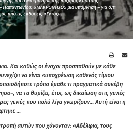
ουγγής και ο Μακρονησιώτης Λάζαρος Κυρίτσης
 – Παπαντωνίου: «ΜΑΚΡΟΝΗΣΟΣ μια υπόμνηση – για ό,τι
ησε από τις εκδόσεις «Εντός».
νια. Και καθώς οι ένοχοι προσπαθούν με κάθε
υνεχίζει να είναι «υποχρέωση καθενός τίμιου
 οποιοδήποτε τρόπο έμαθε τι πραγματικά συνέβη
νησο
–
, να τα θυμίζει, έτσι, ως δικαίωση στις γενιές
ες γενιές που πολύ λίγα γνωρίζουν… Αυτή είναι η
άφτηκε …
οτροπή αυτών που χάνονταν:
«Αδέλφια, τους