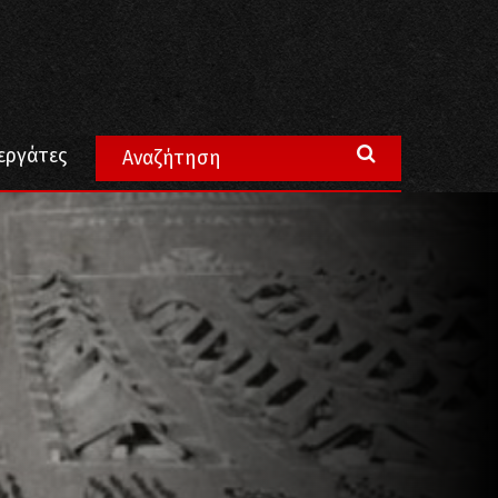
εργάτες
 ό,τι γράφτηκε”