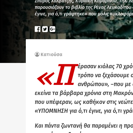
Σπύρος Χαλβατζής, Κυριακή Καμαρινού, Τηλ. Λ
παρουσιάζουν το βιβλίο της Ρένας Λευκαδίτου
έγινε, για ό,τι γράφτηκε» που μόλις κυκλοφόρ
Κατιούσα
«Π
έρασαν κιόλας 70 χρό
τρόπο να ξεχάσουμε σ
ανθρώπου»,
–
που με
εκείνα τα βάρβαρα χρόνια στη Μακρό
που υπέφεραν, ως καθήκον στις νεώτερ
«ΥΠΟΜΝΗΣΗ για ό,τι έγινε, για ό,τι γρ
Και πάντα ζωντανή θα παραμένει η πρ