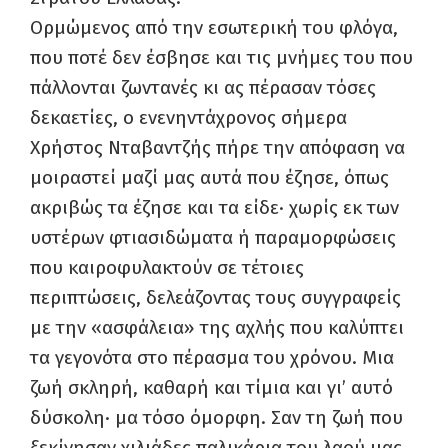
Ορμώμενος από την εσωτερική του φλόγα,
που ποτέ δεν έσβησε και τις μνήμες του που
πάλλονται ζωντανές κι ας πέρασαν τόσες
δεκαετίες, ο ενενηντάχρονος σήμερα
Χρήστος Νταβαντζής πήρε την απόφαση να
μοιραστεί μαζί μας αυτά που έζησε, όπως
ακριβώς τα έζησε και τα είδε· χωρίς εκ των
υστέρων φτιασιδώματα ή παραμορφώσεις
που καιροφυλακτούν σε τέτοιες
περιπτώσεις, δελεάζοντας τους συγγραφείς
με την «ασφάλεια» της αχλής που καλύπτει
τα γεγονότα στο πέρασμα του χρόνου. Μια
ζωή σκληρή, καθαρή και τίμια και γι’ αυτό
δύσκολη· μα τόσο όμορφη. Σαν τη ζωή που
ξεκίνησαν χιλιάδες παλικάρια του λαού μας,