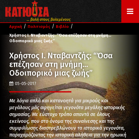
... βολή στους βολεμένους
/
/
/
Αρχική
Πολιτισμός
Βιβλίο
Χρήστος Ι. Νταβαντζής: “Όσα επέζησαν στη μνήμη…
Οδοιπορικό μιας ζωής”
Χρήστος Ι. Νταβαντζής: “Όσα
επέζησαν στη μνήμη…
Οδοιπορικό μιας ζωής”
05-05-2017
Με λόγια απλά και κατανοητά για μικρούς και
μεγάλους μάς αφηγείται γεγονότα μεγάλης ιστορικής
σημασίας. Με εύστοχο τρόπο απαντά σε όλους
εκείνους, που στο όνομα της συναίνεσης και της
συμφιλίωσης διαστρεβλώνουν τα ιστορικά γεγονότα,
παραχαράζοντας την ιστορική αλήθεια για την ηρωική