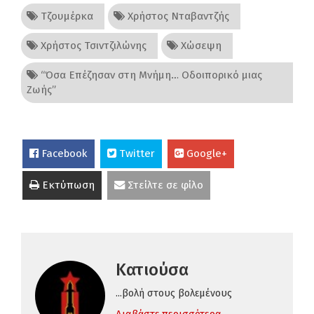
Τζουμέρκα
Χρήστος Νταβαντζής
Χρήστος Τσιντζιλώνης
Χώσεψη
“Όσα Επέζησαν στη Μνήμη… Οδοιπορικό μιας
Ζωής”
Facebook
Twitter
Google+
Εκτύπωση
Στείλτε σε φίλο
Κατιούσα
...βολή στους βολεμένους