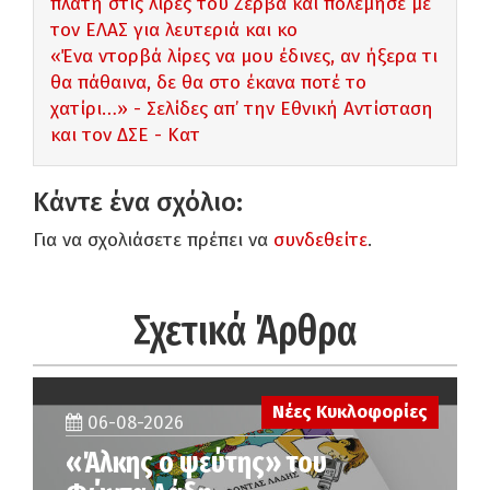
πλάτη στις λίρες του Ζέρβα και πολέμησε με
τον ΕΛΑΣ για λευτεριά και κο
«Ένα ντορβά λίρες να μου έδινες, αν ήξερα τι
θα πάθαινα, δε θα στο έκανα ποτέ το
χατίρι…» - Σελίδες απ’ την Εθνική Αντίσταση
και τον ΔΣΕ - Κατ
Κάντε ένα σχόλιο:
Για να σχολιάσετε πρέπει να
συνδεθείτε
.
Σχετικά Άρθρα
Νέες Κυκλοφορίες
06-08-2026
«Άλκης ο ψεύτης» του