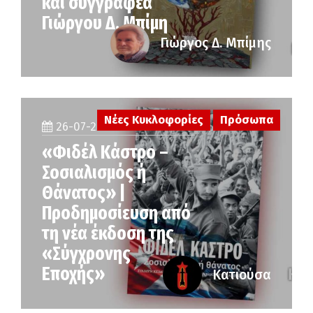
και συγγραφέα
Γιώργου Δ. Μπίμη
Γιώργος Δ. Μπίμης
Νέες Κυκλοφορίες
Πρόσωπα
26-07-2026
«Φιδέλ Κάστρο –
Σοσιαλισμός ή
Θάνατος» |
Προδημοσίευση από
τη νέα έκδοση της
«Σύγχρονης
Εποχής»
Κατιούσα