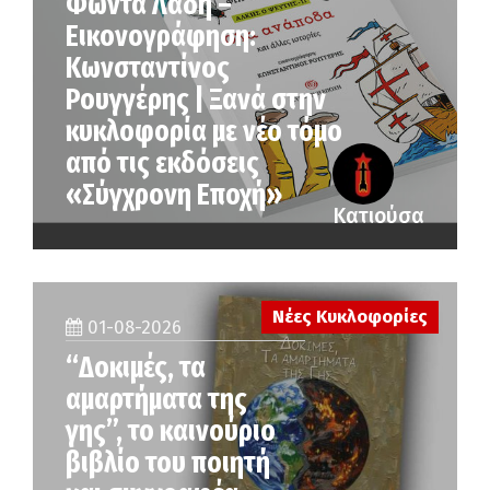
Φώντα Λάδη –
Εικονογράφηση:
Κωνσταντίνος
Ρουγγέρης | Ξανά στην
κυκλοφορία με νέο τόμο
από τις εκδόσεις
«Σύγχρονη Εποχή»
Κατιούσα
Νέες Κυκλοφορίες
01-08-2026
“Δοκιμές, τα
αμαρτήματα της
γης”, το καινούριο
βιβλίο του ποιητή