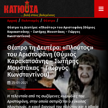
... βολή στους βολεμένους
/
/
/
Αρχική
Πολιτισμός
Θέατρο
Θέατρο τη Δευτέρα: «Πλούτος» του Αριστοφάνη (Θύμιος
Καρακατσάνης – Σωτήρης Μουστάκας – Γιώργος
Κωνσταντίνου)
Θέατρο τη Δευτέρα: «Πλούτος»
του Αριστοφάνη (Θύμιος
Καρακατσάνης – Σωτήρης
Μουστάκας – Γιώργος
Κωνσταντίνου)
25-01-2021
Η τελευταία από τις σωζόμενες κωμωδίες του
Αριστοφάνη, στην οποία σατιρίζεται ο εύκολος
πλουτισμός, η κακή διανομή του πλούτου και η αδικία