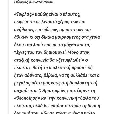
Γιώργος Κωνσταντίνου
«Τυφλός» καθώς είναι ο πλούτος,
σωρεύεται σε λιγοστά χέρια, των πιο
ανήθικων, επιτήδειων, αρπακτικών και
άδικων κι όχι δίκαια μοιρασμένος στα χέρια
όλου του λαού που με το μόχθο και τις
τέχνες του τον δημιουργεί. Μόνο στην
αταξική κοινωνία θα «ξετυφλωθεί» ο
πλούτος. Αυτή τη διαλεκτική προοπτική
ήταν αδύνατο, βέβαια, να τη συλλάβει και ο
μεγαλοφυέστερος νους στη δουλοκτητική
αρχαιότητα. Ο Αριστοφάνης κατέκρινε τη
«θεοποίηση» και την κοινωνική τύφλα του
πλούτου, αλλά θεωρούσε ουτοπία τη δίκαιη
διανομή του. Έδωσε, πάντως, ένα μεγάλο