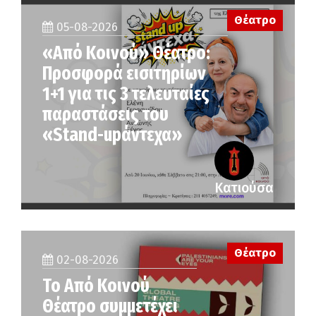
Θέατρο
05-08-2026
«Από Κοινού» Θέατρο:
Προσφορά εισιτηρίων
1+1 για τις 3 τελευταίες
παραστάσεις του
«Stand-upάντεχα»
Κατιούσα
Θέατρο
02-08-2026
Το Από Κοινού
Θέατρο συμμετέχει