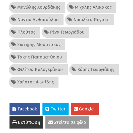
Μανώλης Χουρδάκης
Μιχάλης Αλικάκος
Νάντια Ανθοπούλου
Νικολέτα Ρηγάκη
Πλούτος
Ρένα Γεωργιάδου
Σωτήρης Μουστάκας
Τάκης Παπαματθαίου
Φιλίτσα Καλογεράκου
Χάρης Γεωργιάδης
Χρήστος Φωτίδης
Facebook
Twitter
Google+
Εκτύπωση
Στείλτε σε φίλο