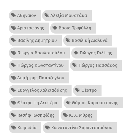
Αθήναιον
Αλεξία Μουστάκα
Αριστοφάνης
Βάσια Τριφύλλη
Βασίλης Δημητρίου
Βασιλική Διαλυνά
Γεωργία Βασιλοπούλου
Γιώργος Γαλίτης
Γιώργος Κωνσταντίνου
Γιώργος Πασσάκος
Δημήτρης Παπάζογλου
Ευάγγελος Χαλκιαδάκης
Θέατρο
Θέατρο τη Δευτέρα
Θύμιος Καρακατσάνης
Ιωσήφ Ιωσηφίδης
Κ. Χ. Μύρης
Κωμωδία
Κωνσταντίνα Σαραντοπούλου