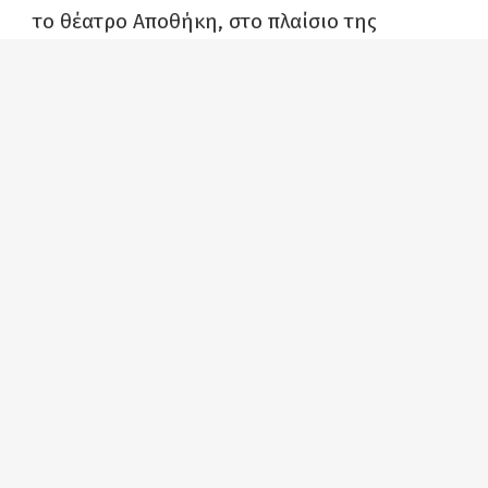
το θέατρο Αποθήκη, στο πλαίσιο της
εκπομπής «Το θέατρο της Δευτέρας».
Θέατρο τη Δευτέρα: «Λόξα και δόξα» του Γιάννη
Ξανθούλη – Ελένη Γερασιμίδου
Μουσική: Στάμος Σέμσης, Διονύσης
Μαλλούχος. Χορογραφίες: Δημήτρης