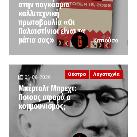
στην παγκόσμια
καλλιτεχνική
πρωτοβουλία «Οι
Παλαιστίνιοι είναι τα
μάτια σας»
Κατιούσα
Θέατρο
Λογοτεχνία
01-08-2026
Μπέρτολτ Μπρεχτ:
Ποιους αφορά ο
κομμουνισμός;