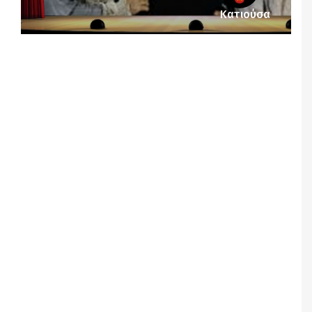
Κατιούσα
Notice
: Undefined offset: 1 in
/srv/katiousa/pub_dir/wp-includes/class-wp-
query.php
on line
3403
Notice
: Undefined offset: 2 in
/srv/katiousa/pub_dir/wp-includes/class-wp-
query.php
on line
3403
Notice
: Undefined offset: 3 in
/srv/katiousa/pub_dir/wp-includes/class-wp-
query.php
on line
3403
Notice
: Undefined offset: 4 in
/srv/katiousa/pub_dir/wp-includes/class-wp-
query.php
on line
3403