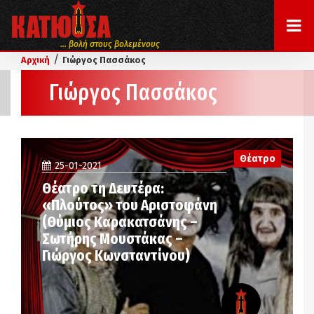
... βολή στους βολεμένους
/
Αρχική
Γιώργος Πασσάκος
Γιώργος Πασσάκος
Θέατρο
25-01-2021
Θέατρο τη Δευτέρα:
«Πλούτος» του Αριστοφάνη
(Θύμιος Καρακατσάνης –
Σωτήρης Μουστάκας –
Γιώργος Κωνσταντίνου)