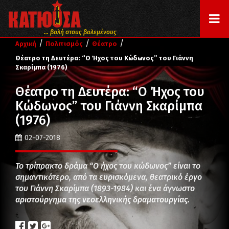
... βολή στους βολεμένους
/
/
/
Αρχική
Πολιτισμός
Θέατρο
Θέατρο τη Δευτέρα: “Ο Ήχος του Κώδωνος” του Γιάννη
Σκαρίμπα (1976)
Θέατρο τη Δευτέρα: “Ο Ήχος του
Κώδωνος” του Γιάννη Σκαρίμπα
(1976)
02-07-2018
Το τρίπρακτο δράμα “Ο ήχος του κώδωνος” είναι το
σημαντικότερο, από τα ευρισκόμενα, θεατρικό έργο
του Γιάννη Σκαρίμπα (1893-1984) και ένα άγνωστο
αριστούργημα της νεοελληνικής δραματουργίας.