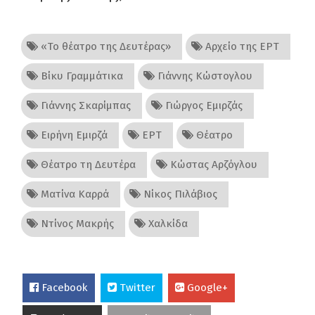
«Το θέατρο της Δευτέρας»
Αρχείο της ΕΡΤ
Βίκυ Γραμμάτικα
Γιάννης Κώστογλου
Γιάννης Σκαρίμπας
Γιώργος Εμιρζάς
Ειρήνη Εμιρζά
ΕΡΤ
Θέατρο
Θέατρο τη Δευτέρα
Κώστας Αρζόγλου
Ματίνα Καρρά
Νίκος Πιλάβιος
Ντίνος Μακρής
Χαλκίδα
Facebook
Twitter
Google+