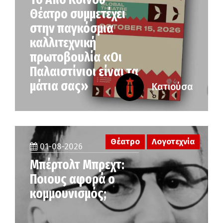
Θέατρο συμμετέχει
στην παγκόσμια
καλλιτεχνική
πρωτοβουλία «Οι
Παλαιστίνιοι είναι τα
μάτια σας»
Κατιούσα
Θέατρο
Λογοτεχνία
01-08-2026
Μπέρτολτ Μπρεχτ:
Ποιους αφορά ο
κομμουνισμός;