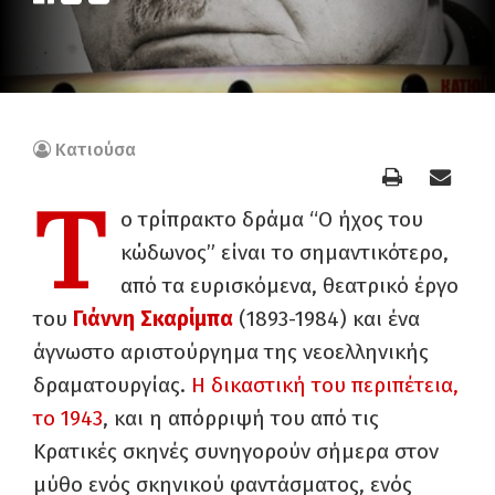
Κατιούσα
Τ
ο τρίπρακτο δράμα “Ο ήχος του
κώδωνος” είναι το σημαντικότερο,
από τα ευρισκόμενα, θεατρικό έργο
του
Γιάννη Σκαρίμπα
(1893-1984) και ένα
άγνωστο αριστούργημα της νεοελληνικής
δραματουργίας.
Η δικαστική του περιπέτεια,
το 1943
, και η απόρριψή του από τις
Κρατικές σκηνές συνηγορούν σήμερα στον
μύθο ενός σκηνικού φαντάσματος, ενός