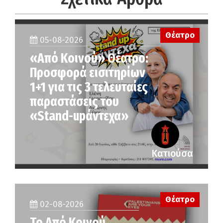
Θέατρο
05-08-2026
«Από Κοινού» Θέατρο:
Προσφορά εισιτηρίων
1+1 για τις 3 τελευταίες
παραστάσεις του
«Stand-upάντεχα»
Κατιούσα
Θέατρο
02-08-2026
Το Από Κοινού